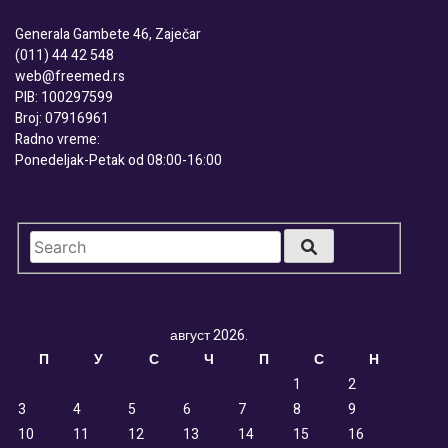
Generala Gambete 46, Zaječar
(011) 44 42 548
web@freemed.rs
PIB: 100297599
Broj: 07916961
Radno vreme:
Ponedeljak-Petak od 08:00-16:00
август 2026.
П
У
С
Ч
П
С
Н
1
2
3
4
5
6
7
8
9
10
11
12
13
14
15
16