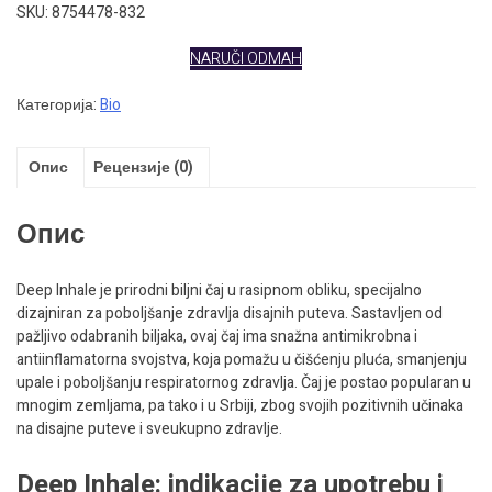
је
је:
SKU: 8754478-832
била:
2.000 рсд.
4.000 рсд.
NARUČI ODMAH
Категорија:
Bio
Опис
Рецензије (0)
Опис
Deep Inhale je prirodni biljni čaj u rasipnom obliku, specijalno
dizajniran za poboljšanje zdravlja disajnih puteva. Sastavljen od
pažljivo odabranih biljaka, ovaj čaj ima snažna antimikrobna i
antiinflamatorna svojstva, koja pomažu u čišćenju pluća, smanjenju
upale i poboljšanju respiratornog zdravlja. Čaj je postao popularan u
mnogim zemljama, pa tako i u Srbiji, zbog svojih pozitivnih učinaka
na disajne puteve i sveukupno zdravlje.
Deep Inhale: indikacije za upotrebu i