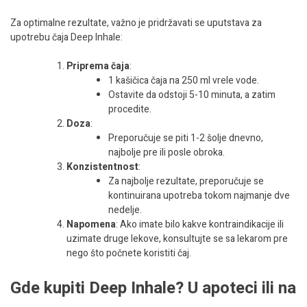
Za optimalne rezultate, važno je pridržavati se uputstava za
upotrebu čaja Deep Inhale:
Priprema čaja
:
1 kašičica čaja na 250 ml vrele vode.
Ostavite da odstoji 5-10 minuta, a zatim
procedite.
Doza
:
Preporučuje se piti 1-2 šolje dnevno,
najbolje pre ili posle obroka.
Konzistentnost
:
Za najbolje rezultate, preporučuje se
kontinuirana upotreba tokom najmanje dve
nedelje.
Napomena
: Ako imate bilo kakve kontraindikacije ili
uzimate druge lekove, konsultujte se sa lekarom pre
nego što počnete koristiti čaj.
Gde kupiti Deep Inhale? U apoteci ili na