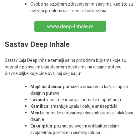
Osobe sa ozbiljnim zdravstvenim stanjima, kao što su
ozbiljni problemi sa srcem ili bubrezima
www.deep-inhale.rs
Sastav Deep Inhale
Sastav čaja Deep Inhale temelji se na prirodnim biljkama koje su
poznate po svojim blagotvornim dejstvima na disajne puteve.
Glavne biljke koje čine ovaj čaj uključuju:
Majčina dušica
: pomaže u smanjenju kašlja i upala
disajnih puteva
Lavanda
: smiruje iritacije i pomaže u opuštanju
Kamilica
: smanjuje upalu i deluje antiseptički
Menta
: pomaže u otvaranju disajnih puteva i olakšava
disanje
Eukaliptus
: poznat po svojim antibakterijskim
svojstvima, pomaže u čišćenju pluća