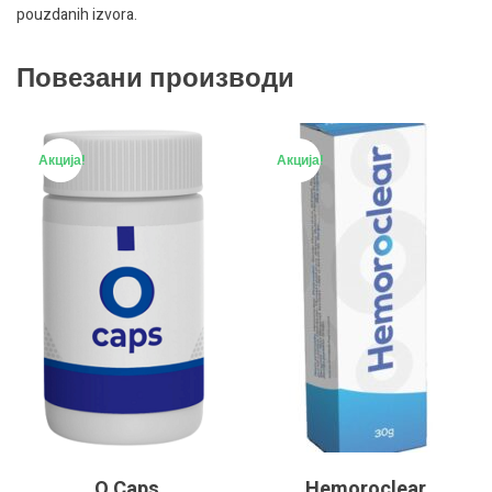
pouzdanih izvora.
Повезани производи
Акција!
Акција!
O Caps
Hemoroclear