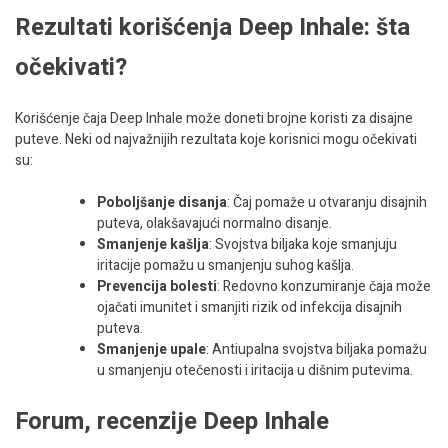
Rezultati korišćenja Deep Inhale: šta
očekivati?
Korišćenje čaja Deep Inhale može doneti brojne koristi za disajne
puteve. Neki od najvažnijih rezultata koje korisnici mogu očekivati
su:
Poboljšanje disanja
: Čaj pomaže u otvaranju disajnih
puteva, olakšavajući normalno disanje.
Smanjenje kašlja
: Svojstva biljaka koje smanjuju
iritacije pomažu u smanjenju suhog kašlja.
Prevencija bolesti
: Redovno konzumiranje čaja može
ojačati imunitet i smanjiti rizik od infekcija disajnih
puteva.
Smanjenje upale
: Antiupalna svojstva biljaka pomažu
u smanjenju otečenosti i iritacija u dišnim putevima.
Forum, recenzije Deep Inhale