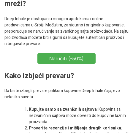
mreži?
Deep Inhale je dostupan u mnogim apotekama i online
prodavnicama u Srbiji. Međutim, za sigurno i originalno kupovanje,
preporučuje se naručivanje sa zvaničnog sajta proizvođača. Na sajtu
proizvođača možete biti sigurni da kupujete autentičan proizvod i
izbegavate prevare.
Naručiti (-50%)
Kako izbjeći prevaru?
Da biste izbegli prevare prilikom kupovine Deep Inhale čaja, evo
nekoliko saveta:
Kupujte samo sa zvaničnih sajtova
: Kupovina sa
nezvaničnih sajtova može dovesti do kupovine lažnih
proizvoda.
Proverite recenzije i mišljenja drugih korisnika
: