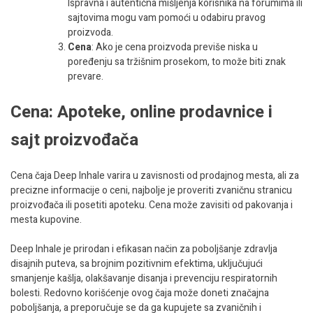
Ispravna i autentična mišljenja korisnika na forumima ili
sajtovima mogu vam pomoći u odabiru pravog
proizvoda.
Cena
: Ako je cena proizvoda previše niska u
poređenju sa tržišnim prosekom, to može biti znak
prevare.
Cena: Apoteke, online prodavnice i
sajt proizvođača
Cena čaja Deep Inhale varira u zavisnosti od prodajnog mesta, ali za
precizne informacije o ceni, najbolje je proveriti zvaničnu stranicu
proizvođača ili posetiti apoteku. Cena može zavisiti od pakovanja i
mesta kupovine.
Deep Inhale je prirodan i efikasan način za poboljšanje zdravlja
disajnih puteva, sa brojnim pozitivnim efektima, uključujući
smanjenje kašlja, olakšavanje disanja i prevenciju respiratornih
bolesti. Redovno korišćenje ovog čaja može doneti značajna
poboljšanja, a preporučuje se da ga kupujete sa zvaničnih i