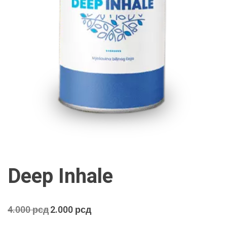
Deep Inhale
Оригинална
Тренутна
4.000
рсд
2.000
рсд
цена
цена