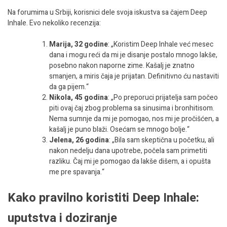
Na forumima u Srbiji, korisnici dele svoja iskustva sa čajem Deep
Inhale. Evo nekoliko recenzija:
Marija, 32 godine
: „Koristim Deep Inhale već mesec
dana i mogu reći da mi je disanje postalo mnogo lakše,
posebno nakon naporne zime. Kašalj je znatno
smanjen, a miris čaja je prijatan. Definitivno ću nastaviti
da ga pijem.“
Nikola, 45 godina
: „Po preporuci prijatelja sam počeo
piti ovaj čaj zbog problema sa sinusima i bronhitisom.
Nema sumnje da mi je pomogao, nos mi je pročišćen, a
kašalj je puno blaži. Osećam se mnogo bolje.“
Jelena, 26 godina
: „Bila sam skeptična u početku, ali
nakon nedelju dana upotrebe, počela sam primetiti
razliku. Čaj mi je pomogao da lakše dišem, a i opušta
me pre spavanja.“
Kako pravilno koristiti Deep Inhale:
uputstva i doziranje