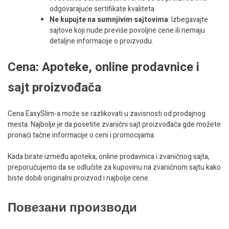
odgovarajuće sertifikate kvaliteta.
Ne kupujte na sumnjivim sajtovima
: Izbegavajte
sajtove koji nude previše povoljne cene ili nemaju
detaljne informacije o proizvodu.
Cena: Apoteke, online prodavnice i
sajt proizvođača
Cena EasySlim-a može se razlikovati u zavisnosti od prodajnog
mesta. Najbolje je da posetite zvanični sajt proizvođača gde možete
pronaći tačne informacije o ceni i promocijama.
Kada birate između apoteka, online prodavnica i zvaničnog sajta,
preporučujemo da se odlučite za kupovinu na zvaničnom sajtu kako
biste dobili originalni proizvod i najbolje cene.
Повезани производи