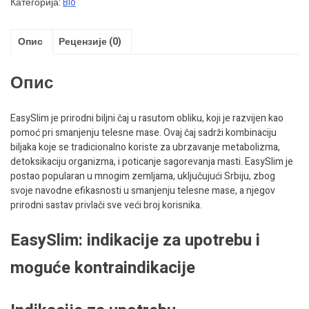
Категорија:
Bio
Опис
Рецензије (0)
Опис
EasySlim je prirodni biljni čaj u rasutom obliku, koji je razvijen kao
pomoć pri smanjenju telesne mase. Ovaj čaj sadrži kombinaciju
biljaka koje se tradicionalno koriste za ubrzavanje metabolizma,
detoksikaciju organizma, i poticanje sagorevanja masti. EasySlim je
postao popularan u mnogim zemljama, uključujući Srbiju, zbog
svoje navodne efikasnosti u smanjenju telesne mase, a njegov
prirodni sastav privlači sve veći broj korisnika.
EasySlim: indikacije za upotrebu i
moguće kontraindikacije