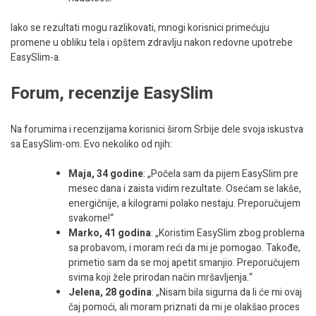
Iako se rezultati mogu razlikovati, mnogi korisnici primećuju
promene u obliku tela i opštem zdravlju nakon redovne upotrebe
EasySlim-a.
Forum, recenzije EasySlim
Na forumima i recenzijama korisnici širom Srbije dele svoja iskustva
sa EasySlim-om. Evo nekoliko od njih:
Maja, 34 godine
: „Počela sam da pijem EasySlim pre
mesec dana i zaista vidim rezultate. Osećam se lakše,
energičnije, a kilogrami polako nestaju. Preporučujem
svakome!“
Marko, 41 godina
: „Koristim EasySlim zbog problema
sa probavom, i moram reći da mi je pomogao. Takođe,
primetio sam da se moj apetit smanjio. Preporučujem
svima koji žele prirodan način mršavljenja.“
Jelena, 28 godina
: „Nisam bila sigurna da li će mi ovaj
čaj pomoći, ali moram priznati da mi je olakšao proces