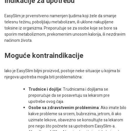
Indikacije za upotrebu
EasySlim je prvenstveno namenjen ljudima koji žele da smanje
telesnu težinu, poboljšaju metabolizam, ili uklone nakupljene
toksine iz organizma. Preporučuje se za osobe koje se bore sa
sporim metabolizmom, prekomernim unosom kalorija, ili nezdravim
načinom života.
Moguće kontraindikacije
Iako je EasySlim biljni proizvod, postoje neke situacije u kojima bi
njegova upotreba mogla biti problematična:
Trudnice i dojilje
: Trudnicama i dojiljama se
preporučuje da se posavetuju sa lekarom pre
upotrebe ovog čaja.
Osobe sa zdravstvenim problemima
: Ako imate bilo
kakve probleme sa srcem, bubrezima, jetrom, ili ako
uzimate lekove, obavezno se konsultujte sa lekarom
pre nego što počnete sa upotrebom EasySlim-a.