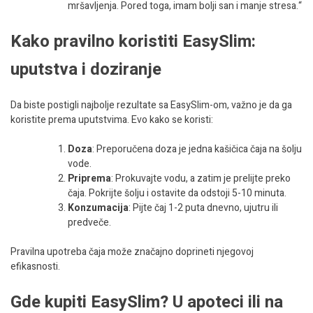
mršavljenja. Pored toga, imam bolji san i manje stresa.“
Kako pravilno koristiti EasySlim:
uputstva i doziranje
Da biste postigli najbolje rezultate sa EasySlim-om, važno je da ga
koristite prema uputstvima. Evo kako se koristi:
Doza
: Preporučena doza je jedna kašičica čaja na šolju
vode.
Priprema
: Prokuvajte vodu, a zatim je prelijte preko
čaja. Pokrijte šolju i ostavite da odstoji 5-10 minuta.
Konzumacija
: Pijte čaj 1-2 puta dnevno, ujutru ili
predveče.
Pravilna upotreba čaja može značajno doprineti njegovoj
efikasnosti.
Gde kupiti EasySlim? U apoteci ili na