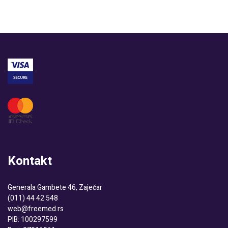
Kontakt
Generala Gambete 46, Zaječar
(011) 44 42 548
web@freemed.rs
PIB: 100297599