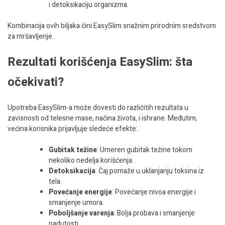
i detoksikaciju organizma.
Kombinacija ovih biljaka čini EasySlim snažnim prirodnim sredstvom
za mršavljenje.
Rezultati korišćenja EasySlim: šta
očekivati?
Upotreba EasySlim-a može dovesti do različitih rezultata u
zavisnosti od telesne mase, načina života, i ishrane. Međutim,
većina korisnika prijavljuje sledeće efekte:
Gubitak težine
: Umeren gubitak težine tokom
nekoliko nedelja korišćenja.
Detoksikacija
: Čaj pomaže u uklanjanju toksina iz
tela.
Povećanje energije
: Povećanje nivoa energije i
smanjenje umora.
Poboljšanje varenja
: Bolja probava i smanjenje
nadutosti.