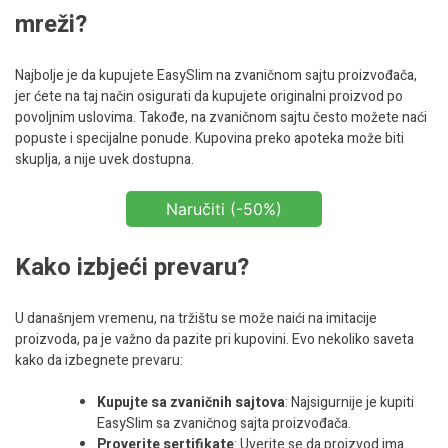
mreži?
Najbolje je da kupujete EasySlim na zvaničnom sajtu proizvođača,
jer ćete na taj način osigurati da kupujete originalni proizvod po
povoljnim uslovima. Takođe, na zvaničnom sajtu često možete naći
popuste i specijalne ponude. Kupovina preko apoteka može biti
skuplja, a nije uvek dostupna.
Naručiti (-50%)
Kako izbjeći prevaru?
U današnjem vremenu, na tržištu se može naići na imitacije
proizvoda, pa je važno da pazite pri kupovini. Evo nekoliko saveta
kako da izbegnete prevaru:
Kupujte sa zvaničnih sajtova
: Najsigurnije je kupiti
EasySlim sa zvaničnog sajta proizvođača.
Proverite sertifikate
: Uverite se da proizvod ima