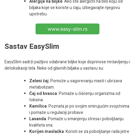
Alergije na biljke
: Ako ste alergični na bilo koju od
biljaka koje se koriste u čaju, izbegavajte njegovu
upotrebu.
www.easy-slim.rs
Sastav EasySlim
EasySlim sadrži pažljivo odabrane biljke koje doprinose mršavljenju i
detoksikaciji tela. Neke od glavnih biljaka u sastavu su:
Zeleni čaj
: Pomože u sagorevanju masti i ubrzava
metabolizam.
Čaj od kvasca
: Pomaže u čišćenju organizma od
toksina.
Kamilica
: Poznata je po svojim smirujućim svojstvima
i pomaže u regulaciji probave.
Lavanda
: Pomaže u smanjenju stresa i poboljšanju
kvaliteta sna.
Korijen maslačka
: Koristi se za poboljšanje rada jetre