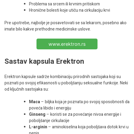
Problema sa srcem ili krvnim pritiskom
Hronične bolesti koje utiču na cirkulaciju krvi
Pre upotrebe, najbolje je posavetovati se sa lekarom, posebno ako
imate bilo kakve prethodne medicinske uslove.
www.erektron.rs
Sastav kapsula Erektron
Erektron kapsule sadrže kombinaciju prirodnih sastojaka koji su
poznati po svojoj efikasnosti u poboljšanju seksualne funkcije. Neki
od ključnih sastojaka su:
Maca
– biljka koja je poznata po svojoj sposobnosti da
poveća libido i energiju
Ginseng
– koristi se za povećanje nivoa energije i
poboljšanje cirkulacije
L-arginin
– aminokiselina koja poboljšava dotok krvi u
penis