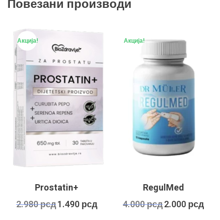
Повезани производи
Акција!
Акција!
Prostatin+
RegulMed
Оригинална
Тренутна
Оригинална
Трену
2.980
рсд
1.490
рсд
4.000
рсд
2.000
рсд
цена
цена
цена
цена
је
је:
је
је: