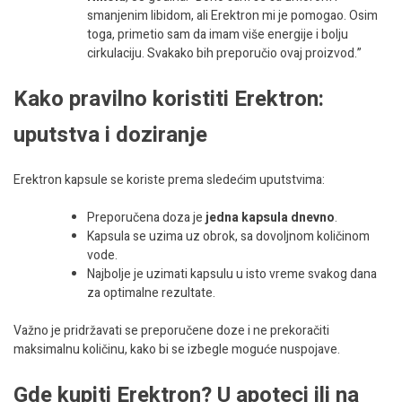
smanjenim libidom, ali Erektron mi je pomogao. Osim
toga, primetio sam da imam više energije i bolju
cirkulaciju. Svakako bih preporučio ovaj proizvod.”
Kako pravilno koristiti Erektron:
uputstva i doziranje
Erektron kapsule se koriste prema sledećim uputstvima:
Preporučena doza je
jedna kapsula dnevno
.
Kapsula se uzima uz obrok, sa dovoljnom količinom
vode.
Najbolje je uzimati kapsulu u isto vreme svakog dana
za optimalne rezultate.
Važno je pridržavati se preporučene doze i ne prekoračiti
maksimalnu količinu, kako bi se izbegle moguće nuspojave.
Gde kupiti Erektron? U apoteci ili na