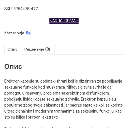
цена
цена
је
је:
SKU: 8754478-477
била:
1.490 рсд.
2.980 рсд.
NARUČI ODMAH
Категорија:
Bio
Опис
Рецензије (0)
Опис
Erektron kapsule su dodatak ishrani koji je dizajniran za poboljšanje
seksualne funkcije kod muškaraca. Njihova glavna svrha je da
pomognu u rešavanju problema sa erektilnom disfunkcijom,
poboljšaju libido i opšte seksualno zdravlje. Erektron kapsule su
popularne zbog svoje efikasnosti, jer sadrže sastojke koji se koriste
u tradicionalnim i modernim tretmanima za seksualnu funkciju, kao
što su biljke i prirodni ekstrakti.