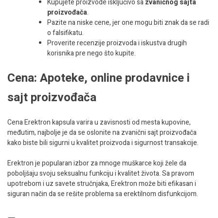
Kupujete proizvode isključivo sa
zvaničnog sajta
proizvođača
.
Pazite na niske cene, jer one mogu biti znak da se radi
o falsifikatu.
Proverite recenzije proizvoda i iskustva drugih
korisnika pre nego što kupite.
Cena: Apoteke, online prodavnice i
sajt proizvođača
Cena Erektron kapsula varira u zavisnosti od mesta kupovine,
međutim, najbolje je da se oslonite na zvanični sajt proizvođača
kako biste bili sigurni u kvalitet proizvoda i sigurnost transakcije.
Erektron je popularan izbor za mnoge muškarce koji žele da
poboljšaju svoju seksualnu funkciju i kvalitet života. Sa pravom
upotrebom i uz savete stručnjaka, Erektron može biti efikasan i
siguran način da se rešite problema sa erektilnom disfunkcijom.