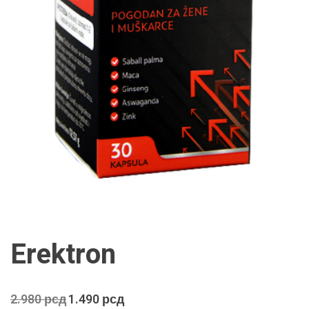
Erektron
Оригинална
Тренутна
2.980
рсд
1.490
рсд