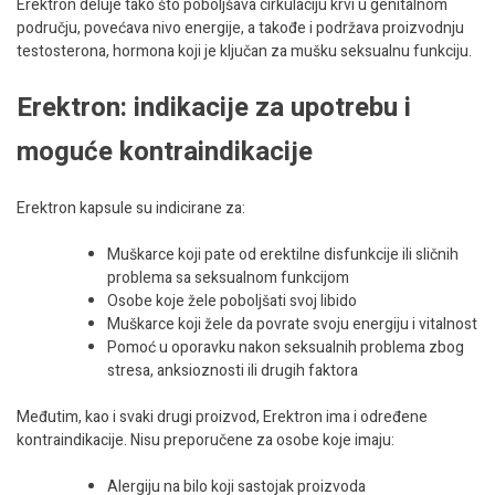
Erektron deluje tako što poboljšava cirkulaciju krvi u genitalnom
području, povećava nivo energije, a takođe i podržava proizvodnju
testosterona, hormona koji je ključan za mušku seksualnu funkciju.
Erektron: indikacije za upotrebu i
moguće kontraindikacije
Erektron kapsule su indicirane za:
Muškarce koji pate od erektilne disfunkcije ili sličnih
problema sa seksualnom funkcijom
Osobe koje žele poboljšati svoj libido
Muškarce koji žele da povrate svoju energiju i vitalnost
Pomoć u oporavku nakon seksualnih problema zbog
stresa, anksioznosti ili drugih faktora
Međutim, kao i svaki drugi proizvod, Erektron ima i određene
kontraindikacije. Nisu preporučene za osobe koje imaju:
Alergiju na bilo koji sastojak proizvoda