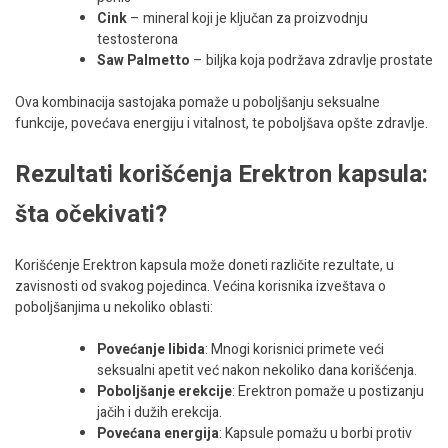
Cink
– mineral koji je ključan za proizvodnju
testosterona
Saw Palmetto
– biljka koja podržava zdravlje prostate
Ova kombinacija sastojaka pomaže u poboljšanju seksualne
funkcije, povećava energiju i vitalnost, te poboljšava opšte zdravlje.
Rezultati korišćenja Erektron kapsula:
šta očekivati?
Korišćenje Erektron kapsula može doneti različite rezultate, u
zavisnosti od svakog pojedinca. Većina korisnika izveštava o
poboljšanjima u nekoliko oblasti:
Povećanje libida
: Mnogi korisnici primete veći
seksualni apetit već nakon nekoliko dana korišćenja.
Poboljšanje erekcije
: Erektron pomaže u postizanju
jačih i dužih erekcija.
Povećana energija
: Kapsule pomažu u borbi protiv