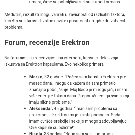
umora, čime se poboljšava seksualni performans.
Međutim, rezultati mogu varirati u zavisnosti od različitih faktora,
kao što su starost, životne navike i prisutnost drugih zdravstvenih
problema.
Forum, recenzije Erektron
Na forumima i u recenzijama na internetu, korisnici dele svoja
iskustva sa Erektron kapsulama. Evo nekoliko primera:
Marko
, 32 godine: “Počeo sam koristiti Erektron pre
mesec dana, i mogu da kažem da sam primetio
značajno poboljšanje. Moj libido je mnogo jači, i imam
više energije tokom dana. Preporučujem ga svima koji
imaju slične probleme.”
Aleksandar
, 45 godina: “Imao sam problema sa
erekcijom, a Erektron mi je zaista pomogao. Sada
imam čvršće erekcije i seks je mnogo zadovoljavajući.
Ove kapsule su odlične!”
Nikola
, 38 godina: “Borio sam se sa umorom i