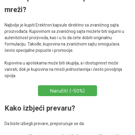
mreži?
Najbolje je kupiti Erektron kapsule direktno sa zvaničnog sajta
proizvođača. Kupovinom sa zvaničnog sajta možete biti sigurni u
autentičnost proizvoda, kao i u to da ćete dobiti originalnu
formulaciju. Takođe, kupovina na zvaničnom sajtu omogućava
često specijalne popuste i promocije.
Kupovina u apotekama može biti skuplja, a i dostupnost može
varirati, dok je kupovina na mreži jednostavnija i često povoljnija
opcija.
Naručiti (-50%)
Kako izbjeći prevaru?
Da biste izbegli prevare, preporučuje se da: