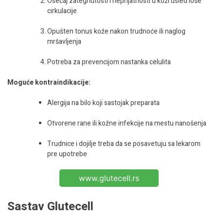
Osećaj zategnutosti i neprijatnosti u koži usled loše
cirkulacije
Opušten tonus kože nakon trudnoće ili naglog
mršavljenja
Potreba za prevencijom nastanka celulita
Moguće kontraindikacije:
Alergija na bilo koji sastojak preparata
Otvorene rane ili kožne infekcije na mestu nanošenja
Trudnice i dojilje treba da se posavetuju sa lekarom
pre upotrebe
www.glutecell.rs
Sastav Glutecell