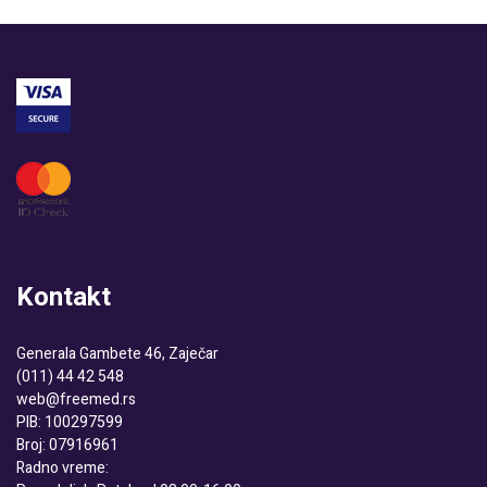
Kontakt
Generala Gambete 46, Zaječar
(011) 44 42 548
web@freemed.rs
PIB: 100297599
Broj: 07916961
Radno vreme: