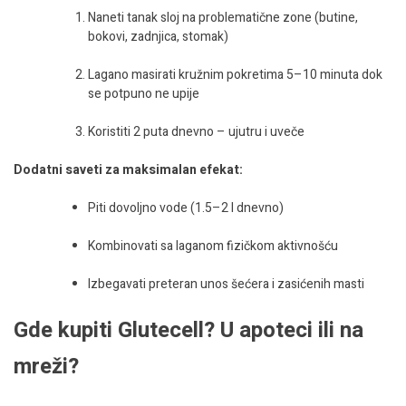
Naneti tanak sloj na problematične zone (butine,
bokovi, zadnjica, stomak)
Lagano masirati kružnim pokretima 5–10 minuta dok
se potpuno ne upije
Koristiti 2 puta dnevno – ujutru i uveče
Dodatni saveti za maksimalan efekat:
Piti dovoljno vode (1.5–2 l dnevno)
Kombinovati sa laganom fizičkom aktivnošću
Izbegavati preteran unos šećera i zasićenih masti
Gde kupiti Glutecell? U apoteci ili na
mreži?