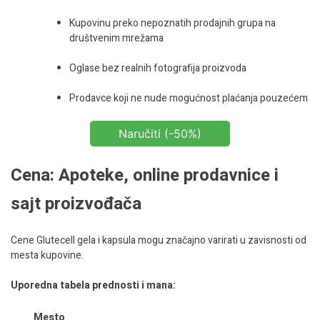
Kupovinu preko nepoznatih prodajnih grupa na
društvenim mrežama
Oglase bez realnih fotografija proizvoda
Prodavce koji ne nude mogućnost plaćanja pouzećem
Naručiti (-50%)
Cena: Apoteke, online prodavnice i
sajt proizvođača
Cene Glutecell gela i kapsula mogu značajno varirati u zavisnosti od
mesta kupovine.
Uporedna tabela prednosti i mana:
Mesto