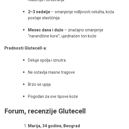
2–3 nedelje
– smanjenje vidljivosti celulita, koža
postaje elastičnija
Mesec dana i duže
– značajno smanjenje
“narandžine kore”, ujednačen ton kože
Prednosti Glutecell-a:
Deluje spolja i iznutra
Ne ostavlja masne tragove
Brzo se upija
Pogodan za sve tipove kože
Forum, recenzije Glutecell
Marija, 34 godine, Beograd