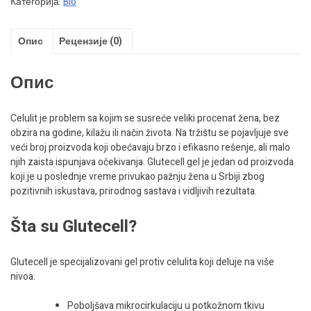
Категорија:
Bio
Опис
Рецензије (0)
Опис
Celulit je problem sa kojim se susreće veliki procenat žena, bez
obzira na godine, kilažu ili način života. Na tržištu se pojavljuje sve
veći broj proizvoda koji obećavaju brzo i efikasno rešenje, ali malo
njih zaista ispunjava očekivanja. Glutecell gel je jedan od proizvoda
koji je u poslednje vreme privukao pažnju žena u Srbiji zbog
pozitivnih iskustava, prirodnog sastava i vidljivih rezultata.
Šta su Glutecell?
Glutecell je specijalizovani gel protiv celulita koji deluje na više
nivoa:
Poboljšava mikrocirkulaciju u potkožnom tkivu