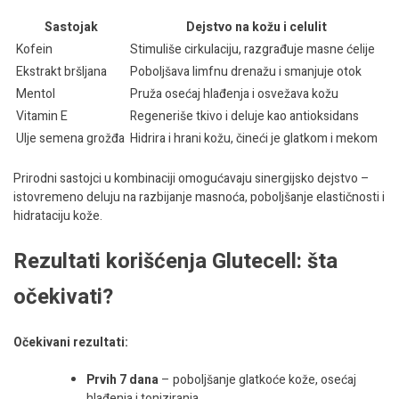
Sastojak
Dejstvo na kožu i celulit
Kofein
Stimuliše cirkulaciju, razgrađuje masne ćelije
Ekstrakt bršljana
Poboljšava limfnu drenažu i smanjuje otok
Mentol
Pruža osećaj hlađenja i osvežava kožu
Vitamin E
Regeneriše tkivo i deluje kao antioksidans
Ulje semena grožđa
Hidrira i hrani kožu, čineći je glatkom i mekom
Prirodni sastojci u kombinaciji omogućavaju sinergijsko dejstvo –
istovremeno deluju na razbijanje masnoća, poboljšanje elastičnosti i
hidrataciju kože.
Rezultati korišćenja Glutecell: šta
očekivati?
Očekivani rezultati:
Prvih 7 dana
– poboljšanje glatkoće kože, osećaj
hlađenja i toniziranja