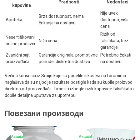
Prednosti
Nedostaci
kupovine
Nije uvek
Brza dostupnost, nema
Apoteka
dostupno, viša
čekanja na dostavu
cena
Rizik od
Nesertifikovani
Niža cena
falsifikata, bez
online prodavci
garancije
Zvanični sajt
Garancija originala, promotivne
Potrebno čekati
proizvođača
ponude, diskretna dostava
na dostavu
Većina korisnica iz Srbije koje su podelile iskustva na forumima
naglašava da su najbolje rezultate postigle kada su kupile proizvod
direktno od proizvođača. Time su izbegle rizik kupovine falsifikata i
dobile detaljna uputstva za upotrebu.
Повезани производи
Акција!
Акција!