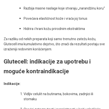
Razbija masne naslage koje stvaraju „narandžinu koru“
Povećava elastičnost kože i vraća joj tonus
Hidrira i hrani kožu prirodnim ekstraktima
Za razliku od nekih preparata koji samo trenutno zatežu kožu,
Glutecell ima kumulativno dejstvo, što znači da rezultati postaju sve
izraženiji redovnim korišćenjem.
Glutecell: indikacije za upotrebu i
moguće kontraindikacije
Indikacije:
Vidljiv celulit na butinama, bokovima, zadnjici ili
stomaku