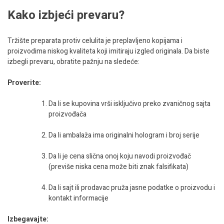
Kako izbjeći prevaru?
Tržište preparata protiv celulita je preplavljeno kopijama i
proizvodima niskog kvaliteta koji imitiraju izgled originala. Da biste
izbegli prevaru, obratite pažnju na sledeće:
Proverite:
Da li se kupovina vrši isključivo preko zvaničnog sajta
proizvođača
Da li ambalaža ima originalni hologram i broj serije
Da li je cena slična onoj koju navodi proizvođač
(previše niska cena može biti znak falsifikata)
Da li sajt ili prodavac pruža jasne podatke o proizvodu i
kontakt informacije
Izbegavajte: