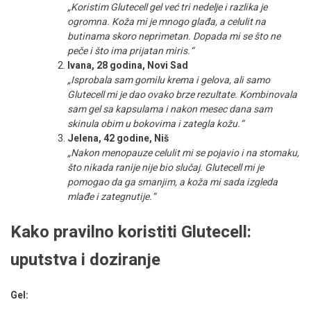
„Koristim Glutecell gel već tri nedelje i razlika je
ogromna. Koža mi je mnogo glađa, a celulit na
butinama skoro neprimetan. Dopada mi se što ne
peče i što ima prijatan miris.“
Ivana, 28 godina, Novi Sad
„Isprobala sam gomilu krema i gelova, ali samo
Glutecell mi je dao ovako brze rezultate. Kombinovala
sam gel sa kapsulama i nakon mesec dana sam
skinula obim u bokovima i zategla kožu.“
Jelena, 42 godine, Niš
„Nakon menopauze celulit mi se pojavio i na stomaku,
što nikada ranije nije bio slučaj. Glutecell mi je
pomogao da ga smanjim, a koža mi sada izgleda
mlađe i zategnutije.“
Kako pravilno koristiti Glutecell:
uputstva i doziranje
Gel: