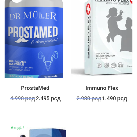
ProstaMed
Immuno Flex
Оригинална
Тренутна
Оригинална
Трену
4.990
рсд
2.495
рсд
2.980
рсд
1.490
рсд
цена
цена
цена
цена
је
је:
је
је:
била:
2.495 рсд.
била:
1.490
4.990 рсд.
2.980 рсд.
Акција!