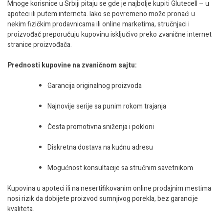
Mnoge korisnice u Srbiji pitaju se gde je najbolje kupiti Glutecell – u
apoteci ili putem interneta. Iako se povremeno može pronaći u
nekim fizičkim prodavnicama ili online marketima, stručnjaci i
proizvođač preporučuju kupovinu isključivo preko zvanične internet
stranice proizvođača.
Prednosti kupovine na zvaničnom sajtu:
Garancija originalnog proizvoda
Najnovije serije sa punim rokom trajanja
Česta promotivna sniženja i pokloni
Diskretna dostava na kućnu adresu
Mogućnost konsultacije sa stručnim savetnikom
Kupovina u apoteci ili na nesertifikovanim online prodajnim mestima
nosi rizik da dobijete proizvod sumnjivog porekla, bez garancije
kvaliteta.