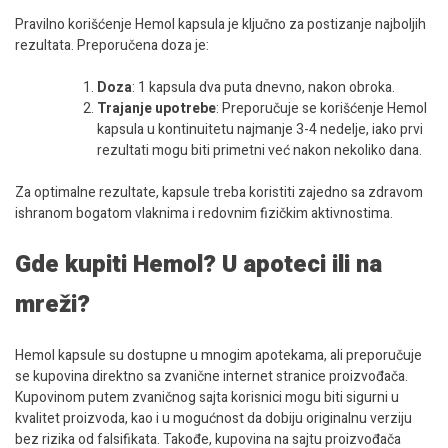
Pravilno korišćenje Hemol kapsula je ključno za postizanje najboljih
rezultata. Preporučena doza je:
Doza
: 1 kapsula dva puta dnevno, nakon obroka.
Trajanje upotrebe
: Preporučuje se korišćenje Hemol
kapsula u kontinuitetu najmanje 3-4 nedelje, iako prvi
rezultati mogu biti primetni već nakon nekoliko dana.
Za optimalne rezultate, kapsule treba koristiti zajedno sa zdravom
ishranom bogatom vlaknima i redovnim fizičkim aktivnostima.
Gde kupiti Hemol? U apoteci ili na
mreži?
Hemol kapsule su dostupne u mnogim apotekama, ali preporučuje
se kupovina direktno sa zvanične internet stranice proizvođača.
Kupovinom putem zvaničnog sajta korisnici mogu biti sigurni u
kvalitet proizvoda, kao i u mogućnost da dobiju originalnu verziju
bez rizika od falsifikata. Takođe, kupovina na sajtu proizvođača