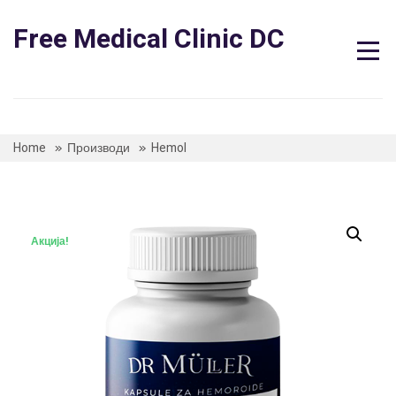
Skip
to
Free Medical Clinic DC
content
Home
Производи
Hemol
Акција!