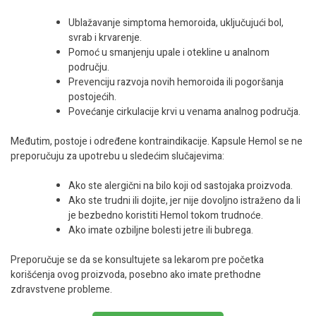
Ublažavanje simptoma hemoroida, uključujući bol,
svrab i krvarenje.
Pomoć u smanjenju upale i otekline u analnom
području.
Prevenciju razvoja novih hemoroida ili pogoršanja
postojećih.
Povećanje cirkulacije krvi u venama analnog područja.
Međutim, postoje i određene kontraindikacije. Kapsule Hemol se ne
preporučuju za upotrebu u sledećim slučajevima:
Ako ste alergični na bilo koji od sastojaka proizvoda.
Ako ste trudni ili dojite, jer nije dovoljno istraženo da li
je bezbedno koristiti Hemol tokom trudnoće.
Ako imate ozbiljne bolesti jetre ili bubrega.
Preporučuje se da se konsultujete sa lekarom pre početka
korišćenja ovog proizvoda, posebno ako imate prethodne
zdravstvene probleme.