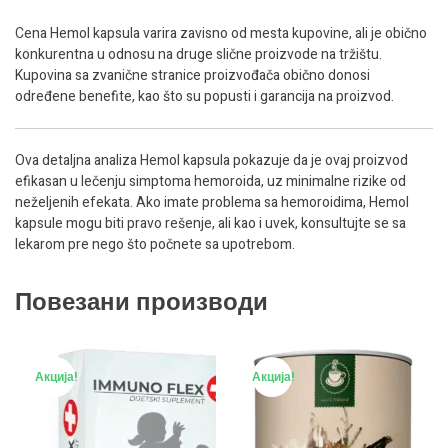
Cena Hemol kapsula varira zavisno od mesta kupovine, ali je obično
konkurentna u odnosu na druge slične proizvode na tržištu.
Kupovina sa zvanične stranice proizvođača obično donosi
određene benefite, kao što su popusti i garancija na proizvod.
Ova detaljna analiza Hemol kapsula pokazuje da je ovaj proizvod
efikasan u lečenju simptoma hemoroida, uz minimalne rizike od
neželjenih efekata. Ako imate problema sa hemoroidima, Hemol
kapsule mogu biti pravo rešenje, ali kao i uvek, konsultujte se sa
lekarom pre nego što počnete sa upotrebom.
Повезани производи
Акција!
Акција!