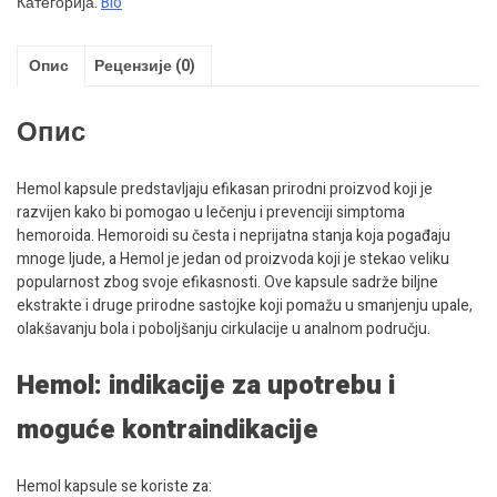
Категорија:
Bio
Опис
Рецензије (0)
Опис
Hemol kapsule predstavljaju efikasan prirodni proizvod koji je
razvijen kako bi pomogao u lečenju i prevenciji simptoma
hemoroida. Hemoroidi su česta i neprijatna stanja koja pogađaju
mnoge ljude, a Hemol je jedan od proizvoda koji je stekao veliku
popularnost zbog svoje efikasnosti. Ove kapsule sadrže biljne
ekstrakte i druge prirodne sastojke koji pomažu u smanjenju upale,
olakšavanju bola i poboljšanju cirkulacije u analnom području.
Hemol: indikacije za upotrebu i
moguće kontraindikacije
Hemol kapsule se koriste za: