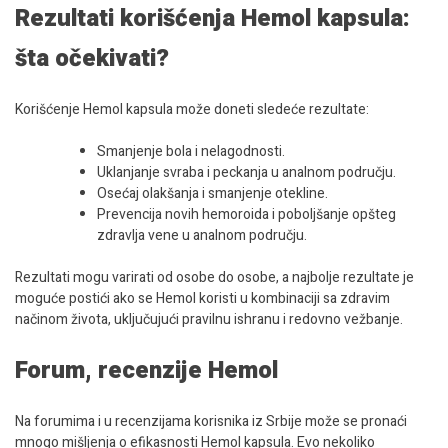
Rezultati korišćenja Hemol kapsula:
šta očekivati?
Korišćenje Hemol kapsula može doneti sledeće rezultate:
Smanjenje bola i nelagodnosti.
Uklanjanje svraba i peckanja u analnom području.
Osećaj olakšanja i smanjenje otekline.
Prevencija novih hemoroida i poboljšanje opšteg
zdravlja vene u analnom području.
Rezultati mogu varirati od osobe do osobe, a najbolje rezultate je
moguće postići ako se Hemol koristi u kombinaciji sa zdravim
načinom života, uključujući pravilnu ishranu i redovno vežbanje.
Forum, recenzije Hemol
Na forumima i u recenzijama korisnika iz Srbije može se pronaći
mnogo mišljenja o efikasnosti Hemol kapsula. Evo nekoliko