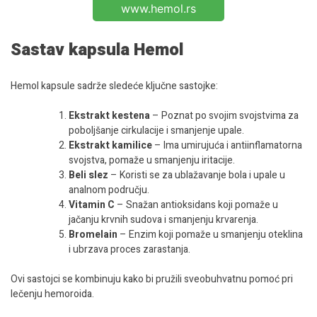
www.hemol.rs
Sastav kapsula Hemol
Hemol kapsule sadrže sledeće ključne sastojke:
Ekstrakt kestena
– Poznat po svojim svojstvima za
poboljšanje cirkulacije i smanjenje upale.
Ekstrakt kamilice
– Ima umirujuća i antiinflamatorna
svojstva, pomaže u smanjenju iritacije.
Beli slez
– Koristi se za ublažavanje bola i upale u
analnom području.
Vitamin C
– Snažan antioksidans koji pomaže u
jačanju krvnih sudova i smanjenju krvarenja.
Bromelain
– Enzim koji pomaže u smanjenju oteklina
i ubrzava proces zarastanja.
Ovi sastojci se kombinuju kako bi pružili sveobuhvatnu pomoć pri
lečenju hemoroida.