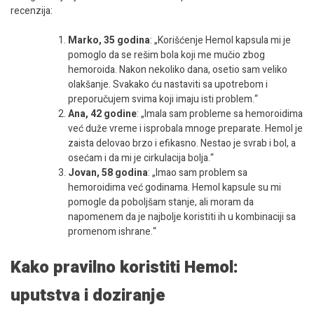
recenzija:
Marko, 35 godina
: „Korišćenje Hemol kapsula mi je
pomoglo da se rešim bola koji me mučio zbog
hemoroida. Nakon nekoliko dana, osetio sam veliko
olakšanje. Svakako ću nastaviti sa upotrebom i
preporučujem svima koji imaju isti problem.“
Ana, 42 godine
: „Imala sam probleme sa hemoroidima
već duže vreme i isprobala mnoge preparate. Hemol je
zaista delovao brzo i efikasno. Nestao je svrab i bol, a
osećam i da mi je cirkulacija bolja.“
Jovan, 58 godina
: „Imao sam problem sa
hemoroidima već godinama. Hemol kapsule su mi
pomogle da poboljšam stanje, ali moram da
napomenem da je najbolje koristiti ih u kombinaciji sa
promenom ishrane.“
Kako pravilno koristiti Hemol:
uputstva i doziranje