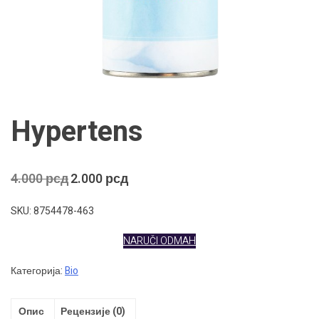
Hypertens
Оригинална
Тренутна
4.000
рсд
2.000
рсд
цена
цена
је
је:
SKU: 8754478-463
била:
2.000 рсд.
4.000 рсд.
NARUČI ODMAH
Категорија:
Bio
Опис
Рецензије (0)