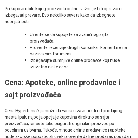
Pri kupovini bilo kojeg proizvoda online, važno je biti oprezan i
izbegavati prevare. Evo nekoliko saveta kako da izbegnete
neprijatnosti:
Uverite se da kupujete sa zvaničnog sajta
proizvođača.
Proverite recenzije drugih korisnika i komentare na
nezavisnim forumima.
Izbegavajte sumnjive online prodavce koji nude
izuzetno niske cene.
Cena: Apoteke, online prodavnice i
sajt proizvođača
Cena Hypertens čaja može da varira u zavisnosti od prodajnog
mesta. Ipak, najbolja opcija je kupovina direktno sa sajta
proizvođača, jer ćete tako osigurati originalan proizvod po
povoljnim uslovima. Takođe, mnoge online prodavnice i apoteke
nude akcijske popuste, ali uvek proverite da li je prodavac pouzdan.