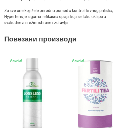
Za sve one koji žele prirodnu pomoć u kontroli krvnog pritiska,
Hypertens je sigurna i efikasna opcija koja se lako uklapa u
svakodnevni režim ishrane i zdravlja.
Повезани производи
Акција!
Акција!