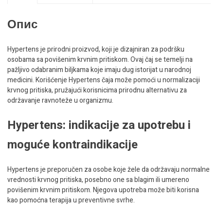
Опис
Hypertens je prirodni proizvod, koji je dizajniran za podršku
osobama sa povišenim krvnim pritiskom. Ovaj čaj se temelji na
pažljivo odabranim biljkama koje imaju dug istorijat u narodnoj
medicini. Korišćenje Hypertens čaja može pomoći u normalizaciji
krvnog pritiska, pružajući korisnicima prirodnu alternativu za
održavanje ravnoteže u organizmu.
Hypertens: indikacije za upotrebu i
moguće kontraindikacije
Hypertens je preporučen za osobe koje žele da održavaju normalne
vrednosti krvnog pritiska, posebno one sa blagim ili umereno
povišenim krvnim pritiskom. Njegova upotreba može biti korisna
kao pomoćna terapija u preventivne svrhe.