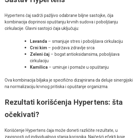
Hypertens čaj sadrži pažljivo odabrane biljne sastojke, čija
kombinacija doprinosi opuštanju krvnih sudova i poboljšanju
cirkulacije. Glavni sastojci čaja uključuju:
Lavanda
– smanjuje stres i poboljšava cirkulaciju
Crni kim
– podržava zdravlje srca
Zeleni čaj
– bogat antioksidansima, poboljšava
cirkulaciju
Kamilica
– umiruje i pomaže u opuštanju
Ova kombinacija biljaka je specifično dizajnirana da deluje sinergijski
na normalizaciju krvnog pritiska i opuštanje organizma.
Rezultati korišćenja Hypertens: šta
očekivati?
Korišćenje Hypertens čaja može doneti različite rezultate, u
zavisnosti od individualnog stanja korisnika. Najčešći efekti koje