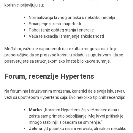
korisnici prijavljuju su:
Normalizacija krvnog pritiska u nekoliko nedelja
Smanjenje stresa i napetosti
Poboljšanje opšteg stanja i energije
Veća relaksacija i smanjenje anksioznosti
Međutim, važno je napomenuti da rezultati mogu varirati, te je
preporučljivo da se proizvod koristi u skladu sa uputstvom i da se
posavetujete sa stručnjakom ako imate bilo kakve sumnje.
Forum, recenzije Hypertens
Na forumima i društvenim mrežama, korisnici dele svoja iskustva u
vezi sa upotrebom Hypertens čaja. Evo nekoliko tipičnih recenzija:
Marko
: „Koristim Hypertens čaj već mesec dana i
zaista sam primetio poboljšanje. Moj krvni pritisak je
mnogo stabilniji, a osećam se smirenije.“
Jelena
: „U početku nisam verovala, ali nakon nekoliko