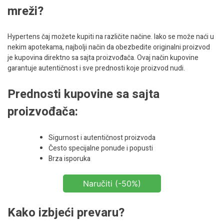
mreži?
Hypertens čaj možete kupiti na različite načine. Iako se može naći u
nekim apotekama, najbolji način da obezbedite originalni proizvod
je kupovina direktno sa sajta proizvođača. Ovaj način kupovine
garantuje autentičnost i sve prednosti koje proizvod nudi.
Prednosti kupovine sa sajta
proizvođača:
Sigurnost i autentičnost proizvoda
Često specijalne ponude i popusti
Brza isporuka
Naručiti (-50%)
Kako izbjeći prevaru?