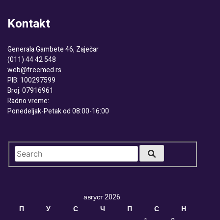
Kontakt
Generala Gambete 46, Zaječar
(011) 44 42 548
web@freemed.rs
PIB: 100297599
Broj: 07916961
Radno vreme:
Ponedeljak-Petak od 08:00-16:00
август 2026.
П
У
С
Ч
П
С
Н