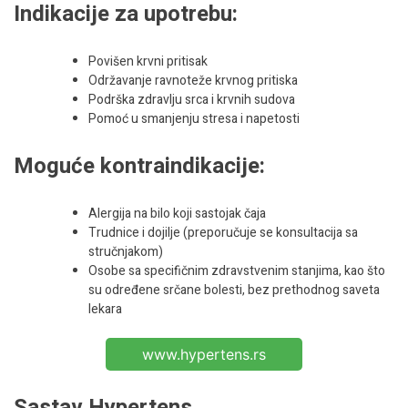
Indikacije za upotrebu:
Povišen krvni pritisak
Održavanje ravnoteže krvnog pritiska
Podrška zdravlju srca i krvnih sudova
Pomoć u smanjenju stresa i napetosti
Moguće kontraindikacije:
Alergija na bilo koji sastojak čaja
Trudnice i dojilje (preporučuje se konsultacija sa
stručnjakom)
Osobe sa specifičnim zdravstvenim stanjima, kao što
su određene srčane bolesti, bez prethodnog saveta
lekara
www.hypertens.rs
Sastav Hypertens