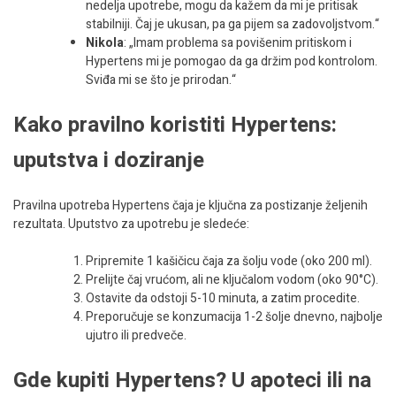
nedelja upotrebe, mogu da kažem da mi je pritisak
stabilniji. Čaj je ukusan, pa ga pijem sa zadovoljstvom.“
Nikola
: „Imam problema sa povišenim pritiskom i
Hypertens mi je pomogao da ga držim pod kontrolom.
Sviđa mi se što je prirodan.“
Kako pravilno koristiti Hypertens:
uputstva i doziranje
Pravilna upotreba Hypertens čaja je ključna za postizanje željenih
rezultata. Uputstvo za upotrebu je sledeće:
Pripremite 1 kašičicu čaja za šolju vode (oko 200 ml).
Prelijte čaj vrućom, ali ne ključalom vodom (oko 90°C).
Ostavite da odstoji 5-10 minuta, a zatim procedite.
Preporučuje se konzumacija 1-2 šolje dnevno, najbolje
ujutro ili predveče.
Gde kupiti Hypertens? U apoteci ili na