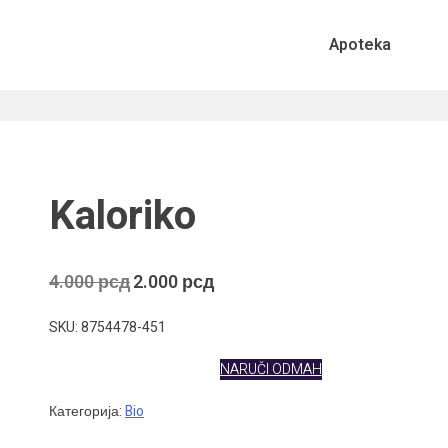
Apoteka
Kaloriko
Оригинална
Тренутна
4.000
рсд
2.000
рсд
цена
цена
је
је:
SKU: 8754478-451
била:
2.000 рсд.
4.000 рсд.
NARUČI ODMAH
Категорија:
Bio