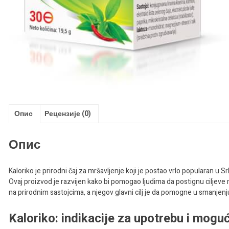
Опис
Рецензије (0)
Опис
Kaloriko je prirodni čaj za mršavljenje koji je postao vrlo popularan u
Ovaj proizvod je razvijen kako bi pomogao ljudima da postignu ciljeve mrš
na prirodnim sastojcima, a njegov glavni cilj je da pomogne u smanjenju
Kaloriko: indikacije za upotrebu i mogu