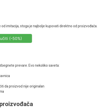
e od imitacija, stoga je najbolje kupovati direktno od proizvođača.
učiti (-50%)
izbegnete prevare. Evo nekoliko saveta:
davnica
i da proizvod nije originalan
ima
t proizvođača