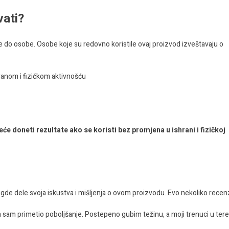
vati?
sobe do osobe. Osobe koje su redovno koristile ovaj proizvod izveštavaju o
anom i fizičkom aktivnošću
e doneti rezultate ako se koristi bez promjena u ishrani i fizičkoj
 gde dele svoja iskustva i mišljenja o ovom proizvodu. Evo nekoliko recenz
 sam primetio poboljšanje. Postepeno gubim težinu, a moji trenuci u tere