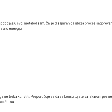
li poboljšaju svoj metabolizam. Čaj je dizajniran da ubrza proces sagorevan
lesnu energiju.
 ga ne treba koristiti. Preporučuje se da se konsultujete sa lekarom pre n
ao što su: