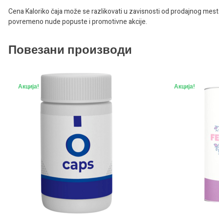
Cena Kaloriko čaja može se razlikovati u zavisnosti od prodajnog mesta
povremeno nude popuste i promotivne akcije.
Повезани производи
Акција!
Акција!