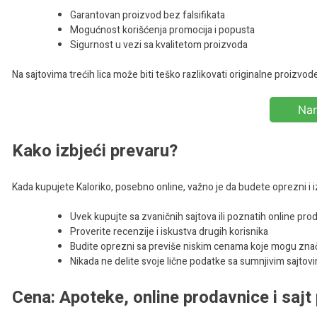
Garantovan proizvod bez falsifikata
Mogućnost korišćenja promocija i popusta
Sigurnost u vezi sa kvalitetom proizvoda
Na sajtovima trećih lica može biti teško razlikovati originalne proizvod
Nar
Kako izbjeći prevaru?
Kada kupujete Kaloriko, posebno online, važno je da budete oprezni i 
Uvek kupujte sa zvaničnih sajtova ili poznatih online pro
Proverite recenzije i iskustva drugih korisnika
Budite oprezni sa previše niskim cenama koje mogu značit
Nikada ne delite svoje lične podatke sa sumnjivim sajtov
Cena: Apoteke, online prodavnice i saj