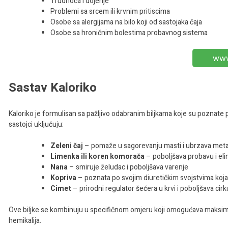
Trudnoća i dojenje
Problemi sa srcem ili krvnim pritiscima
Osobe sa alergijama na bilo koji od sastojaka čaja
Osobe sa hroničnim bolestima probavnog sistema
www
Sastav Kaloriko
Kaloriko je formulisan sa pažljivo odabranim biljkama koje su poznate 
sastojci uključuju:
Zeleni čaj
– pomaže u sagorevanju masti i ubrzava met
Limenka ili koren komorača
– poboljšava probavu i el
Nana
– smiruje želudac i poboljšava varenje
Kopriva
– poznata po svojim diuretičkim svojstvima koja p
Cimet
– prirodni regulator šećera u krvi i poboljšava cirk
Ove biljke se kombinuju u specifičnom omjeru koji omogućava maksimalne
hemikalija.