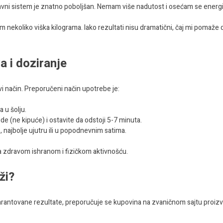
vni sistem je znatno poboljšan. Nemam više nadutost i osećam se energi
 nekoliko viška kilograma. Iako rezultati nisu dramatični, čaj mi pomaže 
a i doziranje
ravi način. Preporučeni način upotrebe je:
 u šolju.
ode (ne kipuće) i ostavite da odstoji 5-7 minuta.
, najbolje ujutru ili u popodnevnim satima.
sa zdravom ishranom i fizičkom aktivnošću.
ži?
i garantovane rezultate, preporučuje se kupovina na zvaničnom sajtu proiz