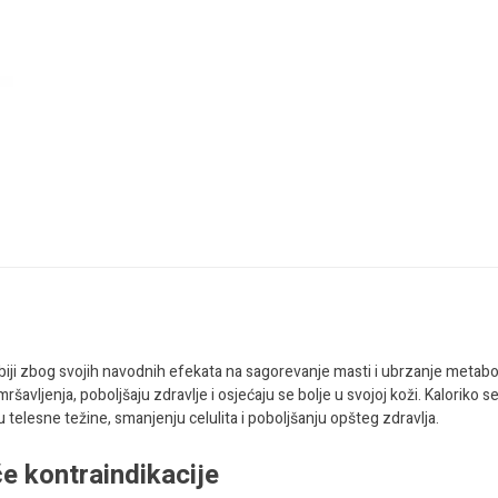
 Srbiji zbog svojih navodnih efekata na sagorevanje masti i ubrzanje metab
avljenja, poboljšaju zdravlje i osjećaju se bolje u svojoj koži. Kaloriko s
 telesne težine, smanjenju celulita i poboljšanju opšteg zdravlja.
će kontraindikacije