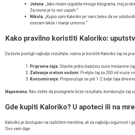
Jelena:
„Iako nisam izgubila mnogo kilograma, moj proba
Za mene je to već uspeh.“
Nikola:
„Kupio sam Kaloriko jer sam želeo da se oslobodim
osećam lakše i manje umorno.“
Kako pravilno koristiti Kaloriko: uputstv
Da biste postigli najbolje rezultate, važno je koristiti Kaloriko čaj na p
Priprema čaja:
Stavite jednu kašičicu suve mešavine čaja
Zalivanje vrelom vodom:
Prelijte čaj sa 200 ml vruće v
Konzumiranje:
Preporučuje se piti 1-2 šolje čaja dnevno
Napomena:
Ako želite da postignete brže rezultate, kombinujte čaj 
Gde kupiti Kaloriko? U apoteci ili na mre
Kaloriko je dostupan na različitim mestima, ali za najbolju sigurnost 
Ovo vam daje: