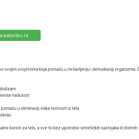
.kaloriko.rs
po svojim svojstvima koja pomažu u mršavljenju i detoxikaciji organizma. 
abolizam
iminiše nadutost
omažu u eliminaciji viška tečnosti iz tela
ulaciju
 koristi za telo, a sve to bez upotrebe sintetičkih sastojaka ili štetnih