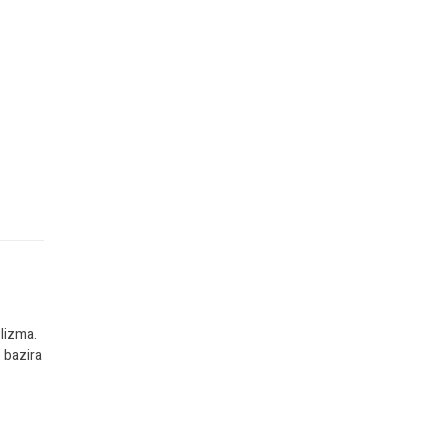
olizma.
e bazira