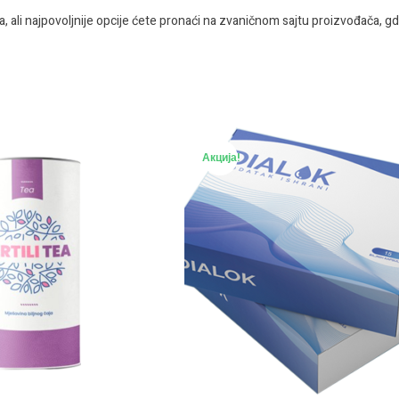
, ali najpovoljnije opcije ćete pronaći na zvaničnom sajtu proizvođača, g
Акција!