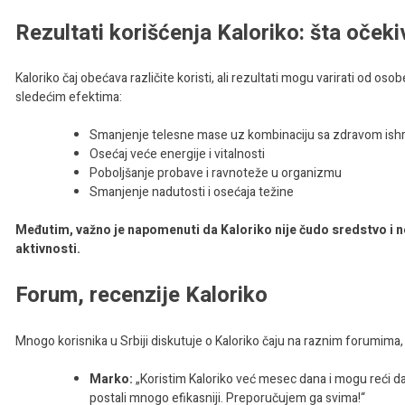
Rezultati korišćenja Kaloriko: šta očeki
Kaloriko čaj obećava različite koristi, ali rezultati mogu varirati od o
sledećim efektima:
Smanjenje telesne mase uz kombinaciju sa zdravom ishr
Osećaj veće energije i vitalnosti
Poboljšanje probave i ravnoteže u organizmu
Smanjenje nadutosti i osećaja težine
Međutim, važno je napomenuti da Kaloriko nije čudo sredstvo i neć
aktivnosti.
Forum, recenzije Kaloriko
Mnogo korisnika u Srbiji diskutuje o Kaloriko čaju na raznim forumima,
Marko:
„Koristim Kaloriko već mesec dana i mogu reći da
postali mnogo efikasniji. Preporučujem ga svima!“