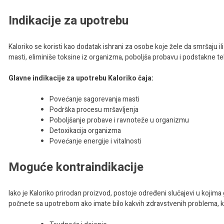
Indikacije za upotrebu
Kaloriko se koristi kao dodatak ishrani za osobe koje žele da smršaju i
masti, eliminiše toksine iz organizma, poboljša probavu i podstakne te
Glavne indikacije za upotrebu Kaloriko čaja:
Povećanje sagorevanja masti
Podrška procesu mršavljenja
Poboljšanje probave i ravnoteže u organizmu
Detoxikacija organizma
Povećanje energije i vitalnosti
Moguće kontraindikacije
Iako je Kaloriko prirodan proizvod, postoje određeni slučajevi u kojima
počnete sa upotrebom ako imate bilo kakvih zdravstvenih problema, k