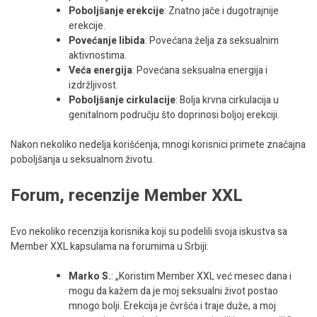
Poboljšanje erekcije
: Znatno jače i dugotrajnije
erekcije.
Povećanje libida
: Povećana želja za seksualnim
aktivnostima.
Veća energija
: Povećana seksualna energija i
izdržljivost.
Poboljšanje cirkulacije
: Bolja krvna cirkulacija u
genitalnom području što doprinosi boljoj erekciji.
Nakon nekoliko nedelja korišćenja, mnogi korisnici primete značajna
poboljšanja u seksualnom životu.
Forum, recenzije Member XXL
Evo nekoliko recenzija korisnika koji su podelili svoja iskustva sa
Member XXL kapsulama na forumima u Srbiji:
Marko S.
: „Koristim Member XXL već mesec dana i
mogu da kažem da je moj seksualni život postao
mnogo bolji. Erekcija je čvršća i traje duže, a moj