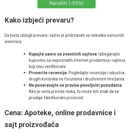
Naručiti (-50%)
Kako izbjeći prevaru?
Da biste izbegli prevare, važno je pridržavati se nekoliko osnovnih
smernica:
Kupujte samo sa zvaničnih sajtova
: Izbegavajte
kupovinu sa nepoznatih internet prodavnica i sajtova
koji nisu verifikovani.
Proverite recenzije
: Pogledajte recenzije i iskustva
drugih korisnika na forumima i društvenim mrežama.
Ne poveravajte se previše povoljnim ponudama
:
Ako je cena previše niska, to može biti znak da se
prodaje falsifikovani proizvod.
Cena: Apoteke, online prodavnice i
sajt proizvođača