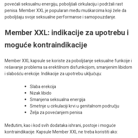
povećali seksualnu energiju, poboljšali cirkulaciju i podržali rast
penisa. Member XXL je popularan među muškarcima koji žele da
poboljšaju svoje seksualne performanse i samopouzdanje.
Member XXL: indikacije za upotrebu i
moguće kontraindikacije
Member XXL kapsule se koriste za poboljšanje seksualne funkcije i
rešavanje problema sa erektilnom disfunkcijom, smanjenim libidom
i slabošću erekcije. Indikacije za upotrebu uključuju:
Slaba erekcija
Nizak libido
Smanjena seksualna energija
Smetnje u cirkulaciji krvi u genitalnom području
Želja za povećanjem penisa
Međutim, kao i kod svih dodataka ishrani, postoje i moguće
kontraindikacije. Kapsule Member XXL ne treba koristiti ako: