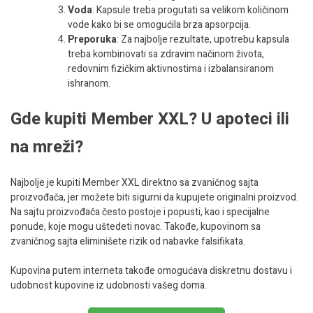
Voda
: Kapsule treba progutati sa velikom količinom
vode kako bi se omogućila brza apsorpcija.
Preporuka
: Za najbolje rezultate, upotrebu kapsula
treba kombinovati sa zdravim načinom života,
redovnim fizičkim aktivnostima i izbalansiranom
ishranom.
Gde kupiti Member XXL? U apoteci ili
na mreži?
Najbolje je kupiti Member XXL direktno sa zvaničnog sajta
proizvođača, jer možete biti sigurni da kupujete originalni proizvod.
Na sajtu proizvođača često postoje i popusti, kao i specijalne
ponude, koje mogu uštedeti novac. Takođe, kupovinom sa
zvaničnog sajta eliminišete rizik od nabavke falsifikata.
Kupovina putem interneta takođe omogućava diskretnu dostavu i
udobnost kupovine iz udobnosti vašeg doma.