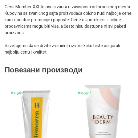
Cena Member XXL kapsula varira u zavisnosti od prodajnog mesta.
Kupovina sa zvaničnog sajta proizvođača obično nudi najbolje cene,
kao i dodatne promocije i popuste. Cene u apotekama i online
prodavnicama mogu biti više, a često nisu dostupne ni svi paketi
proizvoda.
Savetujemo da se držite zvaničnih izvora kako biste osigurali
najbolju cenu i kvalitet.
Повезани производи
Акција!
Акција!