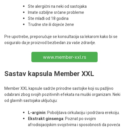
Ste alergični na neki od sastojaka
Imate ozbiljne srčane probleme
Ste mlađi od 18 godina
Trudne ste ili dojeće žene
Pre upotrebe, preporučuje se konsultacija sa lekarom kako bi se
osiguralo da je proizvod bezbedan za vaše zdravlje.
www.member-xxl.rs
Sastav kapsula Member XXL
Member XXL kapsule sadrže prirodne sastojke koji su pažljivo
odabrani zbog svojih pozitivnih efekata na muški organizam. Neki
od glavnih sastojaka uključuju:
L-arginin
: Poboljšava cirkulaciju i podržava erekciju.
Ekstrakt ginsenga
: Poznat po svojim
afrodisijacijskim svojstvima i sposobnosti da poveća