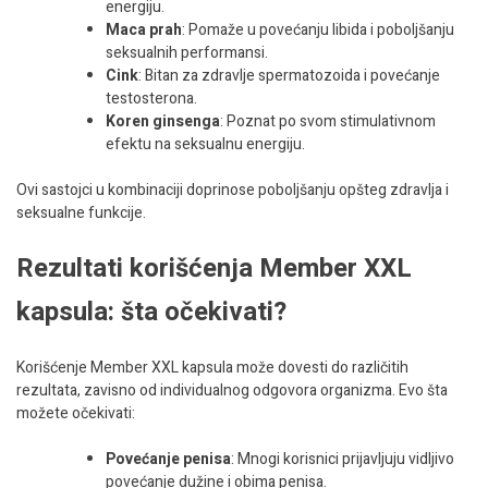
energiju.
Maca prah
: Pomaže u povećanju libida i poboljšanju
seksualnih performansi.
Cink
: Bitan za zdravlje spermatozoida i povećanje
testosterona.
Koren ginsenga
: Poznat po svom stimulativnom
efektu na seksualnu energiju.
Ovi sastojci u kombinaciji doprinose poboljšanju opšteg zdravlja i
seksualne funkcije.
Rezultati korišćenja Member XXL
kapsula: šta očekivati?
Korišćenje Member XXL kapsula može dovesti do različitih
rezultata, zavisno od individualnog odgovora organizma. Evo šta
možete očekivati:
Povećanje penisa
: Mnogi korisnici prijavljuju vidljivo
povećanje dužine i obima penisa.