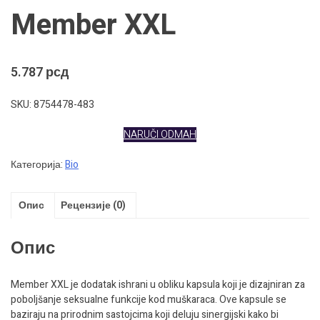
Member XXL
5.787
рсд
SKU: 8754478-483
NARUČI ODMAH
Категорија:
Bio
Опис
Рецензије (0)
Опис
Member XXL je dodatak ishrani u obliku kapsula koji je dizajniran za
poboljšanje seksualne funkcije kod muškaraca. Ove kapsule se
baziraju na prirodnim sastojcima koji deluju sinergijski kako bi