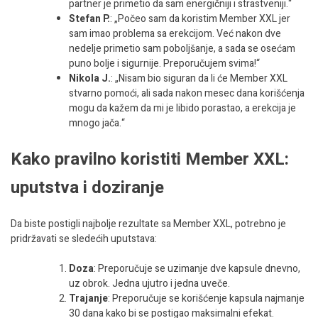
partner je primetio da sam energičniji i strastveniji.“
Stefan P.
: „Počeo sam da koristim Member XXL jer
sam imao problema sa erekcijom. Već nakon dve
nedelje primetio sam poboljšanje, a sada se osećam
puno bolje i sigurnije. Preporučujem svima!“
Nikola J.
: „Nisam bio siguran da li će Member XXL
stvarno pomoći, ali sada nakon mesec dana korišćenja
mogu da kažem da mi je libido porastao, a erekcija je
mnogo jača.“
Kako pravilno koristiti Member XXL:
uputstva i doziranje
Da biste postigli najbolje rezultate sa Member XXL, potrebno je
pridržavati se sledećih uputstava:
Doza
: Preporučuje se uzimanje dve kapsule dnevno,
uz obrok. Jedna ujutro i jedna uveče.
Trajanje
: Preporučuje se korišćenje kapsula najmanje
30 dana kako bi se postigao maksimalni efekat.