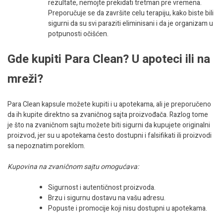
rezultate, nemojte prekidati tretman pre vremena.
Preporučuje se da završite celu terapiju, kako biste bili
sigurni da su svi paraziti eliminisani i da je organizam u
potpunosti očišćen.
Gde kupiti Para Clean? U apoteci ili na
mreži?
Para Clean kapsule možete kupiti i u apotekama, ali je preporučeno
da ih kupite direktno sa zvaničnog sajta proizvođača. Razlog tome
je što na zvaničnom sajtu možete biti sigurni da kupujete originalni
proizvod, jer su u apotekama često dostupni i falsifikati ili proizvodi
sa nepoznatim poreklom.
Kupovina na zvaničnom sajtu omogućava:
Sigurnost i autentičnost proizvoda.
Brzu i sigurnu dostavu na vašu adresu.
Popuste i promocije koji nisu dostupni u apotekama.