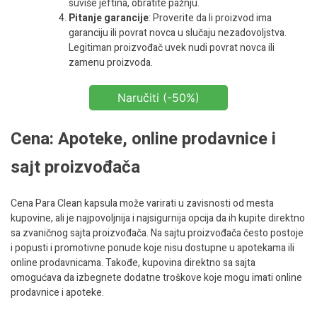
suviše jeftina, obratite pažnju.
Pitanje garancije
: Proverite da li proizvod ima
garanciju ili povrat novca u slučaju nezadovoljstva.
Legitiman proizvođač uvek nudi povrat novca ili
zamenu proizvoda.
Naručiti (-50%)
Cena: Apoteke, online prodavnice i
sajt proizvođača
Cena Para Clean kapsula može varirati u zavisnosti od mesta
kupovine, ali je najpovoljnija i najsigurnija opcija da ih kupite direktno
sa zvaničnog sajta proizvođača. Na sajtu proizvođača često postoje
i popusti i promotivne ponude koje nisu dostupne u apotekama ili
online prodavnicama. Takođe, kupovina direktno sa sajta
omogućava da izbegnete dodatne troškove koje mogu imati online
prodavnice i apoteke.