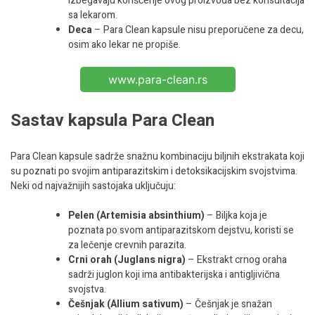
izbegavaju korišćenje ovog proizvoda bez konsultacija
sa lekarom.
Deca
– Para Clean kapsule nisu preporučene za decu,
osim ako lekar ne propiše.
www.para-clean.rs
Sastav kapsula Para Clean
Para Clean kapsule sadrže snažnu kombinaciju biljnih ekstrakata koji
su poznati po svojim antiparazitskim i detoksikacijskim svojstvima.
Neki od najvažnijih sastojaka uključuju:
Pelen (Artemisia absinthium)
– Biljka koja je
poznata po svom antiparazitskom dejstvu, koristi se
za lečenje crevnih parazita.
Crni orah (Juglans nigra)
– Ekstrakt crnog oraha
sadrži juglon koji ima antibakterijska i antigljivična
svojstva.
Češnjak (Allium sativum)
– Češnjak je snažan