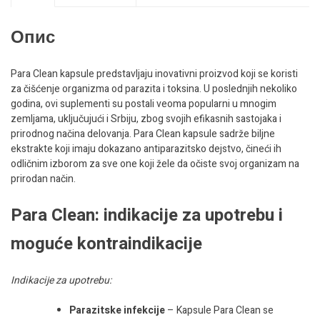
Опис
Para Clean kapsule predstavljaju inovativni proizvod koji se koristi
za čišćenje organizma od parazita i toksina. U poslednjih nekoliko
godina, ovi suplementi su postali veoma popularni u mnogim
zemljama, uključujući i Srbiju, zbog svojih efikasnih sastojaka i
prirodnog načina delovanja. Para Clean kapsule sadrže biljne
ekstrakte koji imaju dokazano antiparazitsko dejstvo, čineći ih
odličnim izborom za sve one koji žele da očiste svoj organizam na
prirodan način.
Para Clean: indikacije za upotrebu i
moguće kontraindikacije
Indikacije za upotrebu:
Parazitske infekcije
– Kapsule Para Clean se