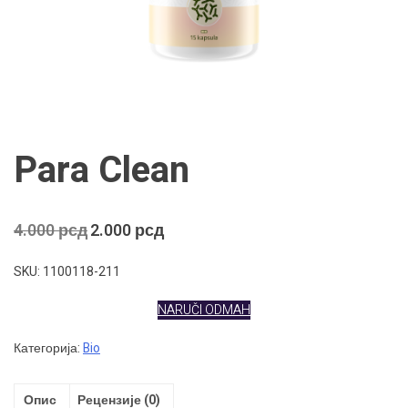
Para Clean
Оригинална
Тренутна
4.000
рсд
2.000
рсд
цена
цена
је
је:
SKU: 1100118-211
била:
2.000 рсд.
4.000 рсд.
NARUČI ODMAH
Категорија:
Bio
Опис
Рецензије (0)