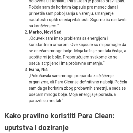
bolovima u stomaku, Para Clean je postao pravi spas.
Počela sam da koristim kapsule pre mesec dana i
primetila sam poboljšanja u varenju, smanjenje
nadutosti i opšti osećaj vitalnosti. Sigurno ću nastaviti
sa korišćenjem.“
Marko, Novi Sad
„Oduvek sam imao problema sa energijom i
konstantnim umorom. Ove kapsule su mi pomogle da
se osećam mnogo bolje. Moja koža je postala čistija, a
uopšte mi je bolje. Preporučujem svakome ko se
oseća iscrpljeno i ima probavne smetnje.“
Ivana, Niš
„Pokušavala sam mnogo preparata za čišćenje
organizma, ali Para Clean je definitivno najbolji. Počela
sam da ga koristim zbog probavnih smetnji, a sada se
osećam mnogo bolje. Moja energija je porasla, a
paraziti su nestali.“
Kako pravilno koristiti Para Clean:
uputstva i doziranje