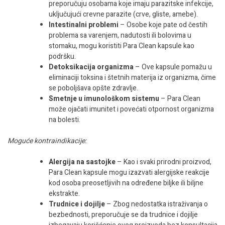
preporučuju osobama koje imaju parazitske infekcije,
uključujući crevne parazite (crve, gliste, amebe).
Intestinalni problemi
– Osobe koje pate od čestih
problema sa varenjem, nadutosti ili bolovima u
stomaku, mogu koristiti Para Clean kapsule kao
podršku.
Detoksikacija organizma
– Ove kapsule pomažu u
eliminaciji toksina i štetnih materija iz organizma, čime
se poboljšava opšte zdravlje.
Smetnje u imunološkom sistemu
– Para Clean
može ojačati imunitet i povećati otpornost organizma
na bolesti.
Moguće kontraindikacije:
Alergija na sastojke
– Kao i svaki prirodni proizvod,
Para Clean kapsule mogu izazvati alergijske reakcije
kod osoba preosetljivih na određene biljke ili biljne
ekstrakte.
Trudnice i dojilje
– Zbog nedostatka istraživanja o
bezbednosti, preporučuje se da trudnice i dojilje