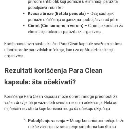
prirodni antibiotik koji pomaže u eliminaciji parazita i
poboljšava imunitet.
Kvasac breze (Betula pendula)
– Ovaj sastojak
pomaže u čišćenju organizma i poboljšava rad jetre.
Cimet (Cinnamomum verum)
– Cimet je koristan za
eliminaciju toksina i parazita iz organizma.
Kombinacija ovih sastojaka čini Para Clean kapsule snažnim alatima
u borbi protiv parazitskih infekcija, kao i za opštu detoksikaciju
organizma.
Rezultati korišćenja Para Clean
kapsula: šta očekivati?
Korišćenje Para Clean kapsula može doneti mnoge prednosti za
vaše zdravlje, ali je važno biti svestan realnih očekivanja. Neki od
najčešćih rezultata koje korisnici mogu da očekuju uključuju:
Poboljšanje varenja
– Mnogi korisnici primećuju brže
i lakše varenja, uz smanjenje simptoma kao što su