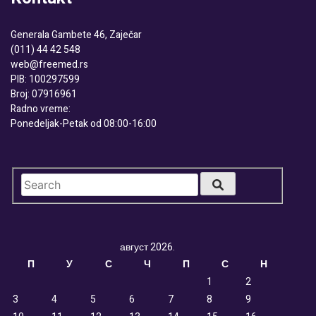
Generala Gambete 46, Zaječar
(011) 44 42 548
web@freemed.rs
PIB: 100297599
Broj: 07916961
Radno vreme:
Ponedeljak-Petak od 08:00-16:00
август 2026.
П
У
С
Ч
П
С
Н
1
2
3
4
5
6
7
8
9