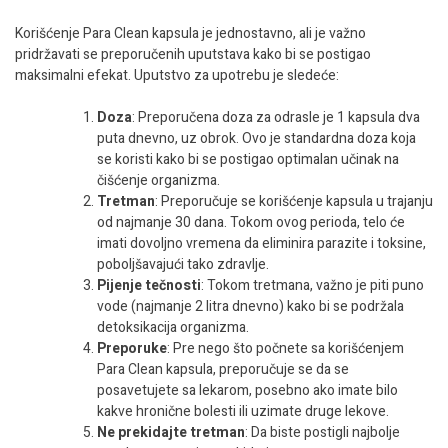
Korišćenje Para Clean kapsula je jednostavno, ali je važno
pridržavati se preporučenih uputstava kako bi se postigao
maksimalni efekat. Uputstvo za upotrebu je sledeće:
Doza
: Preporučena doza za odrasle je 1 kapsula dva
puta dnevno, uz obrok. Ovo je standardna doza koja
se koristi kako bi se postigao optimalan učinak na
čišćenje organizma.
Tretman
: Preporučuje se korišćenje kapsula u trajanju
od najmanje 30 dana. Tokom ovog perioda, telo će
imati dovoljno vremena da eliminira parazite i toksine,
poboljšavajući tako zdravlje.
Pijenje tečnosti
: Tokom tretmana, važno je piti puno
vode (najmanje 2 litra dnevno) kako bi se podržala
detoksikacija organizma.
Preporuke
: Pre nego što počnete sa korišćenjem
Para Clean kapsula, preporučuje se da se
posavetujete sa lekarom, posebno ako imate bilo
kakve hronične bolesti ili uzimate druge lekove.
Ne prekidajte tretman
: Da biste postigli najbolje