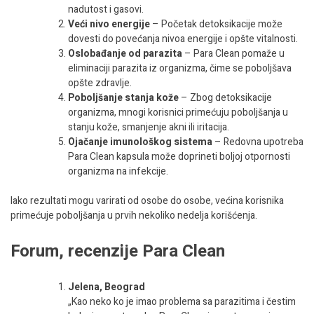
nadutost i gasovi.
Veći nivo energije
– Početak detoksikacije može
dovesti do povećanja nivoa energije i opšte vitalnosti.
Oslobađanje od parazita
– Para Clean pomaže u
eliminaciji parazita iz organizma, čime se poboljšava
opšte zdravlje.
Poboljšanje stanja kože
– Zbog detoksikacije
organizma, mnogi korisnici primećuju poboljšanja u
stanju kože, smanjenje akni ili iritacija.
Ojačanje imunološkog sistema
– Redovna upotreba
Para Clean kapsula može doprineti boljoj otpornosti
organizma na infekcije.
Iako rezultati mogu varirati od osobe do osobe, većina korisnika
primećuje poboljšanja u prvih nekoliko nedelja korišćenja.
Forum, recenzije Para Clean
Jelena, Beograd
„Kao neko ko je imao problema sa parazitima i čestim