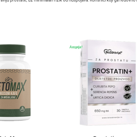
vlju prostate, uz minimalan rizik od nuspojava. Korisnici koji ga redovno 
Акција!