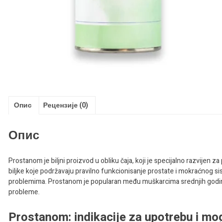
Опис
Рецензије (0)
Опис
Prostanom je biljni proizvod u obliku čaja, koji je specijalno razvijen 
biljke koje podržavaju pravilno funkcionisanje prostate i mokraćnog sis
problemima. Prostanom je popularan među muškarcima srednjih godina, 
probleme.
Prostanom: indikacije za upotrebu i mo