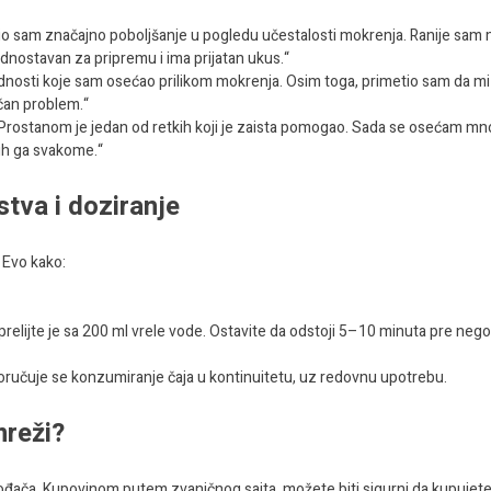
io sam značajno poboljšanje u pogledu učestalosti mokrenja. Ranije sam
jednostavan za pripremu i ima prijatan ukus.“
osti koje sam osećao prilikom mokrenja. Osim toga, primetio sam da mi
ličan problem.“
 Prostanom je jedan od retkih koji je zaista pomogao. Sada se osećam m
ih ga svakome.“
stva i doziranje
. Evo kako:
 prelijte je sa 200 ml vrele vode. Ostavite da odstoji 5–10 minuta pre nego
eporučuje se konzumiranje čaja u kontinuitetu, uz redovnu upotrebu.
mreži?
vođača. Kupovinom putem zvaničnog sajta, možete biti sigurni da kupujet