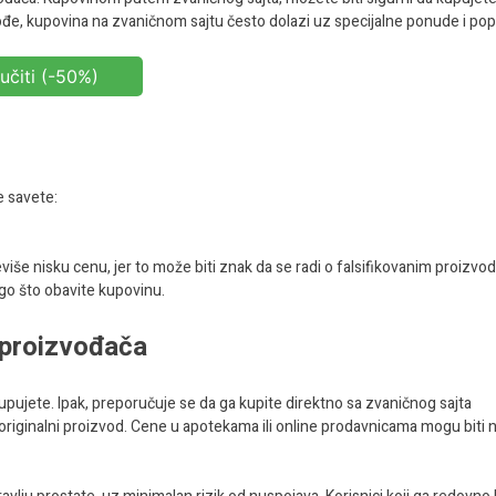
akođe, kupovina na zvaničnom sajtu često dolazi uz specijalne ponude i po
učiti (-50%)
e savete:
iše nisku cenu, jer to može biti znak da se radi o falsifikovanim proizvo
go što obavite kupovinu.
t proizvođača
ujete. Ipak, preporučuje se da ga kupite direktno sa zvaničnog sajta
i originalni proizvod. Cene u apotekama ili online prodavnicama mogu biti 