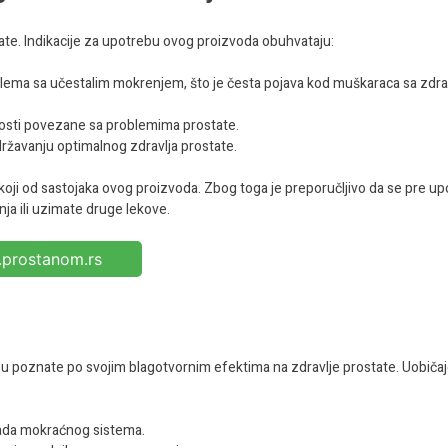
tate. Indikacije za upotrebu ovog proizvoda obuhvataju:
ema sa učestalim mokrenjem, što je česta pojava kod muškaraca sa zdr
osti povezane sa problemima prostate.
ržavanju optimalnog zdravlja prostate.
 koji od sastojaka ovog proizvoda. Zbog toga je preporučljivo da se pre u
ja ili uzimate druge lekove.
prostanom.rs
je su poznate po svojim blagotvornim efektima na zdravlje prostate. Uobiča
 rada mokraćnog sistema.