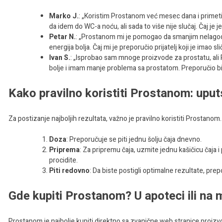
Marko J.
: „Koristim Prostanom već mesec dana i primet
da idem do WC-a noću, ali sada to više nije slučaj. Čaj je 
Petar N.
: „Prostanom mi je pomogao da smanjim nelagodn
energija bolja. Čaj mi je preporučio prijatelj koji je imao s
Ivan S.
: „Isprobao sam mnoge proizvode za prostatu, ali
bolje i imam manje problema sa prostatom. Preporučio b
Kako pravilno koristiti Prostanom: uput
Za postizanje najboljih rezultata, važno je pravilno koristiti Prostanom
Doza
: Preporučuje se piti jednu šolju čaja dnevno.
Priprema
: Za pripremu čaja, uzmite jednu kašičicu čaja i
procidite.
Piti redovno
: Da biste postigli optimalne rezultate, pr
Gde kupiti Prostanom? U apoteci ili na 
Prostanom je najbolje kupiti direktno sa zvanične web stranice proiz