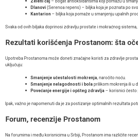
Zeleni čaj
– bogat antioksidansima koji pomažu u smanj
Dlanovi
(Serenoa repens) – biljka koja je poznata po svo
Kantarion
– biljka koja pomaže u smanjenju upalnih proce
Svaka od ovih biljaka doprinosi zdravlju prostate i mokraćnog sistema
Rezultati korišćenja Prostanom: šta oče
Upotreba Prostanoma može doneti značajne koristi za zdravlje prostate. 
uključuju:
Smanjenje učestalosti mokrenja
, naročito noću.
Smanjenje nelagodnosti i bola
prilikom mokrenja ili u
Povećanje energije i opšteg zdravlja
– korisnici često p
Ipak, važno je napomenuti da je za postizanje optimalnih rezultata po
Forum, recenzije Prostanom
Na forumima i među korisnicima u Srbiji, Prostanom ima različite recenz