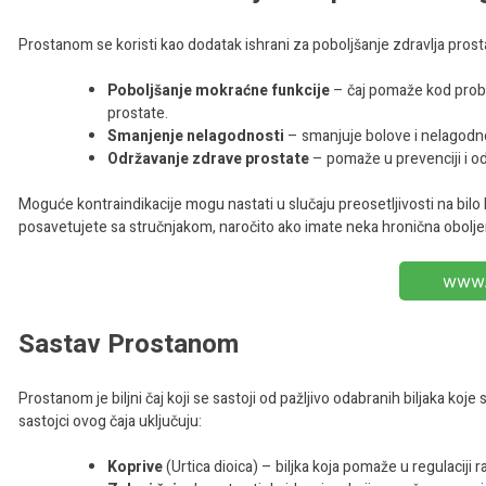
Prostanom se koristi kao dodatak ishrani za poboljšanje zdravlja pros
Poboljšanje mokraćne funkcije
– čaj pomaže kod probl
prostate.
Smanjenje nelagodnosti
– smanjuje bolove i nelagodn
Održavanje zdrave prostate
– pomaže u prevenciji i od
Moguće kontraindikacije mogu nastati u slučaju preosetljivosti na bilo
posavetujete sa stručnjakom, naročito ako imate neka hronična oboljen
www.
Sastav Prostanom
Prostanom je biljni čaj koji se sastoji od pažljivo odabranih biljaka ko
sastojci ovog čaja uključuju:
Koprive
(Urtica dioica) – biljka koja pomaže u regulaciji