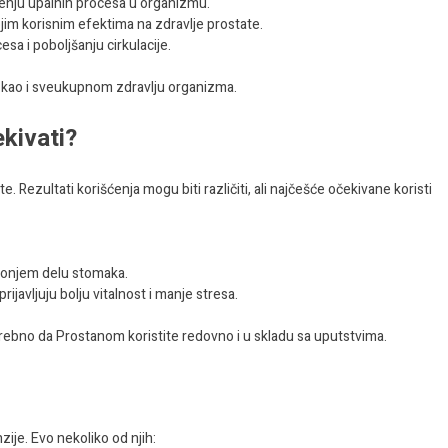
enju upalnih procesa u organizmu.
jim korisnim efektima na zdravlje prostate.
sa i poboljšanju cirkulacije.
, kao i sveukupnom zdravlju organizma.
kivati?
Rezultati korišćenja mogu biti različiti, ali najčešće očekivane koristi
 donjem delu stomaka.
rijavljuju bolju vitalnost i manje stresa.
trebno da Prostanom koristite redovno i u skladu sa uputstvima.
ije. Evo nekoliko od njih: