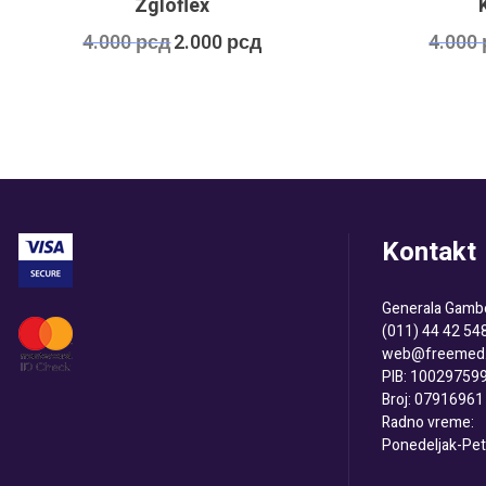
Zgloflex
Оригинална
Тренутна
4.000
рсд
2.000
рсд
4.000
цена
цена
је
је:
била:
2.000 рсд.
4.000 рсд.
Kontakt
Generala Gambe
(011) 44 42 54
web@freemed.
PIB: 10029759
Broj: 07916961
Radno vreme:
Ponedeljak-Pet