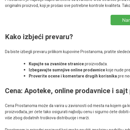
originalni proizvod, koji je prošao sve potrebne kontrole kvaliteta. T
Nar
Kako izbjeći prevaru?
Da biste izbegli prevaru prilikom kupovine Prostanoma, pratite sledeć
Kupujte sa zvanične stranice
proizvođača.
Izbegavajte sumnjive online prodavnice
koje nude prev
Proverite ocene i komentare drugih korisnika
pre ne
Cena: Apoteke, online prodavnice i saj
Cena Prostanoma može da varira u zavisnosti od mesta na kojem ga kup
proizvođača, jer ćete tako osigurati najbolju cenu i sigurno ćete dobit
više zbog dodatnih troškova distribucije i marži.