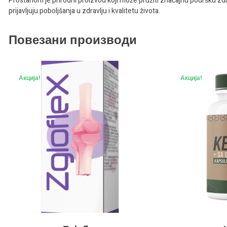
Prostanom je prirodni proizvod koji može pružiti značajnu podršku zdra
prijavljuju poboljšanja u zdravlju i kvalitetu života.
Повезани производи
Акција!
Акција!