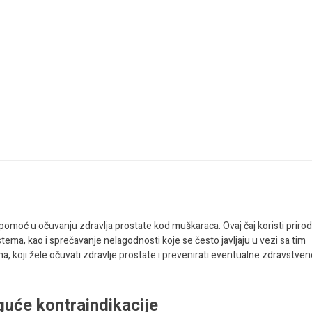
za pomoć u očuvanju zdravlja prostate kod muškaraca. Ovaj čaj koristi priro
tema, kao i sprečavanje nelagodnosti koje se često javljaju u vezi sa tim
koji žele očuvati zdravlje prostate i prevenirati eventualne zdravstven
guće kontraindikacije