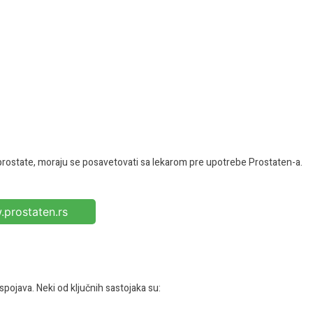
prostate, moraju se posavetovati sa lekarom pre upotrebe Prostaten-a.
prostaten.rs
pojava. Neki od ključnih sastojaka su: