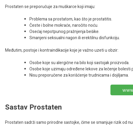
Prostaten se preporučuje za muškarce koji imaju:
Problema sa prostatom, kao što je prostatitis.
Česte i bolne mokraće, naročito noću.
Osećaj nepotpunog pražnjenja bešike.
Smanjeni seksualni nagon ili erektilnu disfunkciju.
Međutim, postoje i kontraindikacije koje je važno uzeti u obzir:
Osobe koje su alergične na bilo koji sastojak proizvoda.
Osobe koje uzimaju određene lekove za lečenje bolesti 
Nisu preporučene za korišćenje trudnicama i dojiljama.
www.
Sastav Prostaten
Prostaten sadrži samo prirodne sastojke, čime se smanjuje rizik od nus