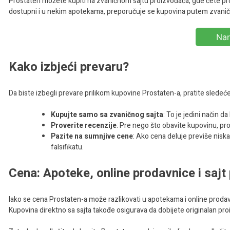
Prostaten možete kupiti na zvaničnom sajtu proizvođača, gde ćete pro
dostupni i u nekim apotekama, preporučuje se kupovina putem zvaničnog 
Nar
Kako izbjeći prevaru?
Da biste izbegli prevare prilikom kupovine Prostaten-a, pratite sledeć
Kupujte samo sa zvaničnog sajta
: To je jedini način d
Proverite recenzije
: Pre nego što obavite kupovinu, pr
Pazite na sumnjive cene
: Ako cena deluje previše nisk
falsifikatu.
Cena: Apoteke, online prodavnice i saj
Iako se cena Prostaten-a može razlikovati u apotekama i online prod
Kupovina direktno sa sajta takođe osigurava da dobijete originalan pr