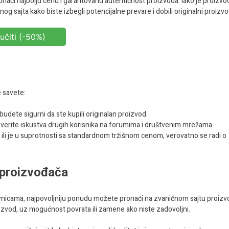
naći najbolju cenu i garantovanu autentičnost proizvoda. Iako je proizvo
sajta kako biste izbegli potencijalne prevare i dobili originalni proizvo
učiti (-50%)
e savete:
a budete sigurni da ste kupili originalan proizvod.
overite iskustva drugih korisnika na forumima i društvenim mrežama.
a ili je u suprotnosti sa standardnom tržišnom cenom, verovatno se radi o
t proizvođača
avnicama, najpovoljniju ponudu možete pronaći na zvaničnom sajtu proizv
oizvod, uz mogućnost povrata ili zamene ako niste zadovoljni.