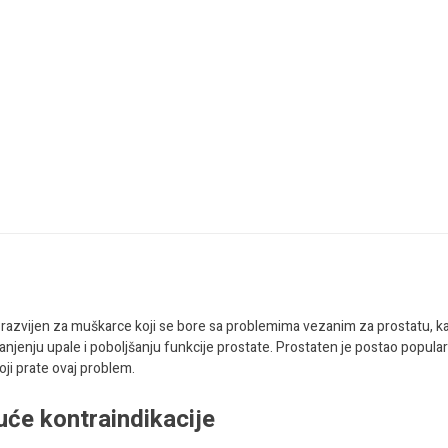
alno razvijen za muškarce koji se bore sa problemima vezanim za prostatu, k
manjenju upale i poboljšanju funkcije prostate. Prostaten je postao popula
oji prate ovaj problem.
uće kontraindikacije