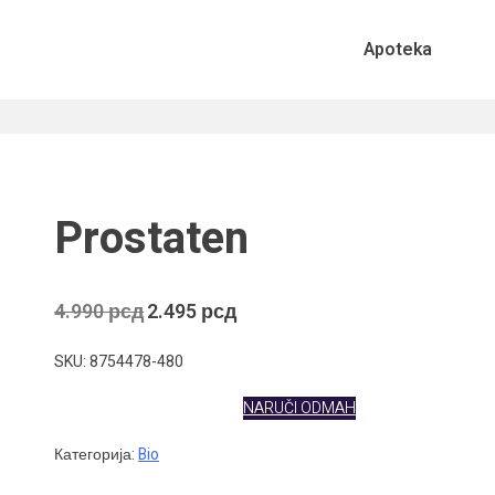
Apoteka
Prostaten
Оригинална
Тренутна
4.990
рсд
2.495
рсд
цена
цена
је
је:
SKU: 8754478-480
била:
2.495 рсд.
4.990 рсд.
NARUČI ODMAH
Категорија:
Bio