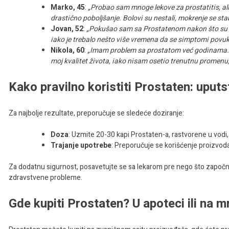
Marko, 45
:
„Probao sam mnoge lekove za prostatitis, a
drastično poboljšanje. Bolovi su nestali, mokrenje se stab
Jovan, 52
:
„Pokušao sam sa Prostatenom nakon što su mi 
iako je trebalo nešto više vremena da se simptomi povu
Nikola, 60
:
„Imam problem sa prostatom već godinama. Pr
moj kvalitet života, iako nisam osetio trenutnu promenu,
Kako pravilno koristiti Prostaten: uputs
Za najbolje rezultate, preporučuje se sledeće doziranje:
Doza
: Uzmite 20-30 kapi Prostaten-a, rastvorene u vodi,
Trajanje upotrebe
: Preporučuje se korišćenje proizvod
Za dodatnu sigurnost, posavetujte se sa lekarom pre nego što započne
zdravstvene probleme.
Gde kupiti Prostaten? U apoteci ili na m