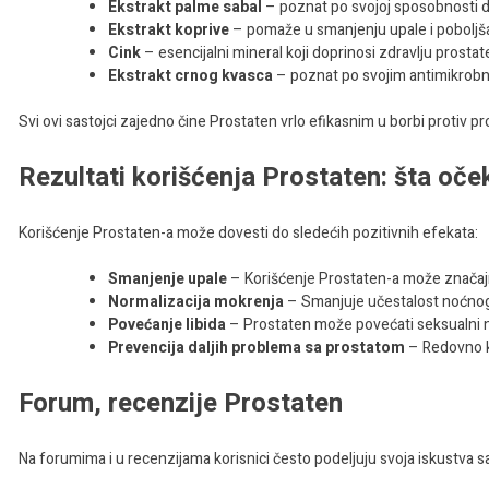
Ekstrakt palme sabal
– poznat po svojoj sposobnosti d
Ekstrakt koprive
– pomaže u smanjenju upale i poboljšav
Cink
– esencijalni mineral koji doprinosi zdravlju prostat
Ekstrakt crnog kvasca
– poznat po svojim antimikrobn
Svi ovi sastojci zajedno čine Prostaten vrlo efikasnim u borbi protiv p
Rezultati korišćenja Prostaten: šta oče
Korišćenje Prostaten-a može dovesti do sledećih pozitivnih efekata:
Smanjenje upale
– Korišćenje Prostaten-a može značajn
Normalizacija mokrenja
– Smanjuje učestalost noćnog
Povećanje libida
– Prostaten može povećati seksualni n
Prevencija daljih problema sa prostatom
– Redovno k
Forum, recenzije Prostaten
Na forumima i u recenzijama korisnici često podeljuju svoja iskustva sa