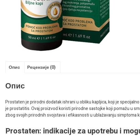
Опис
Рецензије (0)
Опис
Prostaten je prirodni dodatak ishrani u obliku kapljica, koji je specij
je prostatitis. Ovaj proizvod koristi prirodne sastojke koji pomažu u s
zbog svojih prirodnih svojstava i efikasnosti u ublažavanju simptoma k
Prostaten: indikacije za upotrebu i mog