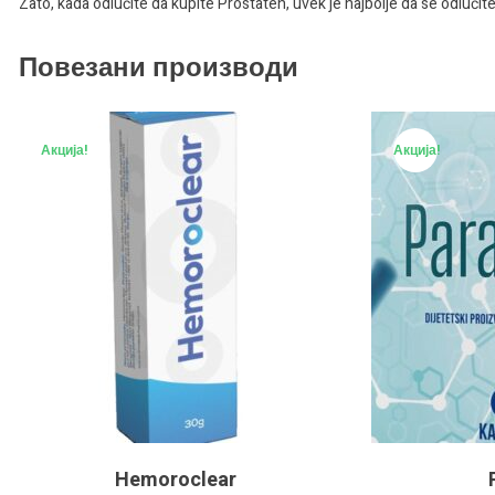
Zato, kada odlučite da kupite Prostaten, uvek je najbolje da se odlučite 
Повезани производи
Акција!
Акција!
Hemoroclear