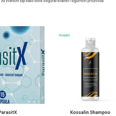
za zvanični sajt kako biste osigurali kvalitet i sigurnost proizvoda.
Акција!
ParasitX
Kossalin Shampoo