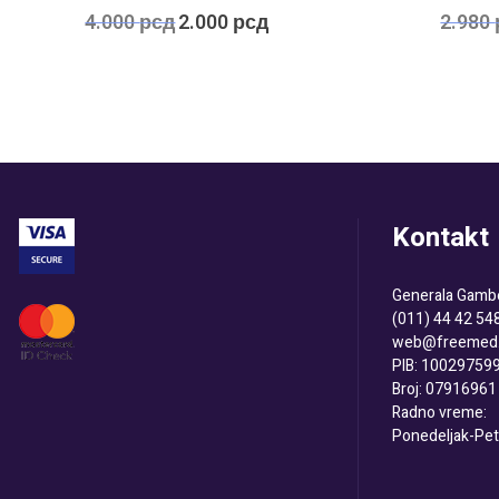
Оригинална
Тренутна
4.000
рсд
2.000
рсд
2.980
цена
цена
је
је:
била:
2.000 рсд.
4.000 рсд.
Kontakt
Generala Gambe
(011) 44 42 54
web@freemed.
PIB: 10029759
Broj: 07916961
Radno vreme:
Ponedeljak-Pet