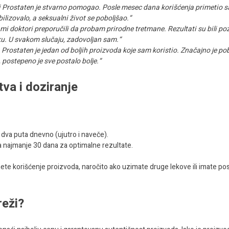
li Prostaten je stvarno pomogao. Posle mesec dana korišćenja primetio 
ilizovalo, a seksualni život se poboljšao.“
doktori preporučili da probam prirodne tretmane. Rezultati su bili pozi
ku. U svakom slučaju, zadovoljan sam.“
ostaten je jedan od boljih proizvoda koje sam koristio. Značajno je po
 postepeno je sve postalo bolje.“
tva i doziranje
 dva puta dnevno (ujutro i naveče).
a najmanje 30 dana za optimalne rezultate.
te korišćenje proizvoda, naročito ako uzimate druge lekove ili imate po
reži?