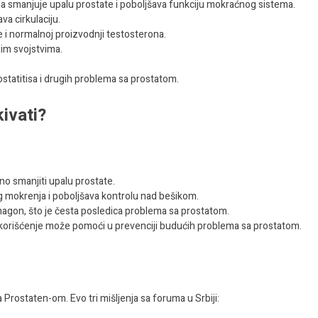
a smanjuje upalu prostate i poboljšava funkciju mokraćnog sistema.
a cirkulaciju.
e i normalnoj proizvodnji testosterona.
im svojstvima.
rostatitisa i drugih problema sa prostatom.
kivati?
o smanjiti upalu prostate.
 mokrenja i poboljšava kontrolu nad bešikom.
agon, što je česta posledica problema sa prostatom.
orišćenje može pomoći u prevenciji budućih problema sa prostatom.
 Prostaten-om. Evo tri mišljenja sa foruma u Srbiji: