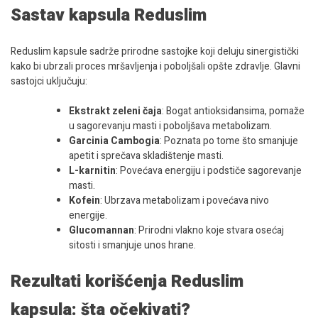
Sastav kapsula Reduslim
Reduslim kapsule sadrže prirodne sastojke koji deluju sinergistički
kako bi ubrzali proces mršavljenja i poboljšali opšte zdravlje. Glavni
sastojci uključuju:
Ekstrakt zeleni čaja
: Bogat antioksidansima, pomaže
u sagorevanju masti i poboljšava metabolizam.
Garcinia Cambogia
: Poznata po tome što smanjuje
apetit i sprečava skladištenje masti.
L-karnitin
: Povećava energiju i podstiče sagorevanje
masti.
Kofein
: Ubrzava metabolizam i povećava nivo
energije.
Glucomannan
: Prirodni vlakno koje stvara osećaj
sitosti i smanjuje unos hrane.
Rezultati korišćenja Reduslim
kapsula: šta očekivati?