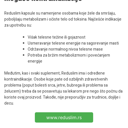
Reduslim kapsule su namenjene osobama koje žele da smršaju,
poboljšaju metabolizam i očiste telo od toksina. Najčešće indikacije
za upotrebu su:
Višak telesne težine ili gojaznost
Usmeravanje telesne energije na sagorevanje masti
Održavanje normalnog nivoa telesne mase
Potreba za bržim metabolizmom i povećanjem
energije
Međutim, kao i svaki suplement, Reduslim ima i određene
kontraindikacije. Osobe koje pate od ozbiljnih zdravstvenih
problema (poput bolesti srca, jetre, bubrega ili problema sa
želucem) treba da se posavetuju sa lekarom pre nego što počnu da
koriste ovaj proizvod. Takođe, nije preporučljiv za trudnice, dojilje i
decu.
www.reduslim.rs