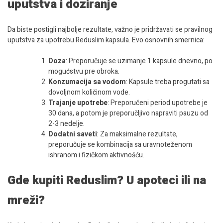
uputstva i doziranje
Da biste postigli najbolje rezultate, važno je pridržavati se pravilnog
uputstva za upotrebu Reduslim kapsula. Evo osnovnih smernica:
Doza
: Preporučuje se uzimanje 1 kapsule dnevno, po
mogućstvu pre obroka.
Konzumacija sa vodom
: Kapsule treba progutati sa
dovoljnom količinom vode.
Trajanje upotrebe
: Preporučeni period upotrebe je
30 dana, a potom je preporučljivo napraviti pauzu od
2-3 nedelje.
Dodatni saveti
: Za maksimalne rezultate,
preporučuje se kombinacija sa uravnoteženom
ishranom i fizičkom aktivnošću.
Gde kupiti Reduslim? U apoteci ili na
mreži?