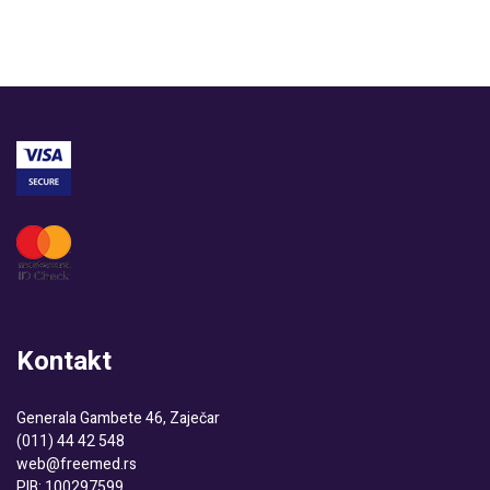
Kontakt
Generala Gambete 46, Zaječar
(011) 44 42 548
web@freemed.rs
PIB: 100297599