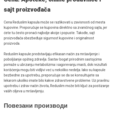
sajt proizvođača
Cena Reduslim kapsula može se razlikovati u zavisnosti od mesta
kupovine. Preporučuje se kupovina direktno sa zvaničnog sajta, jer
ćete tu često pronaći najbolje akcije i popuste. Takođe, sajt
proizvođača obezbeđuje sigurnost kupovine i originalnost
proizvoda.
Reduslim kapsule predstavljaju efikasan način za mršavljenje i
poboljšanje opšteg zdravlja. Sastav bogat prirodnim sastojcima
pomaže u ubrzanju metabolizma i sagorevanju masti, dok rezultati
korišćenja mogu biti vidljivi već u nekoliko nedelja. Iako su kapsule
bezbedne za upotrebu, preporučuje se da se konsultujete sa
lekarom ukoliko imate bilo kakve zdravstvene probleme. Uz pravilnu
upotrebu i zdrav način života, Reduslim može biti ključ za postizanje
vaših ciljeva u mršavljenju.
Повезани производи