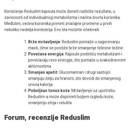
Korišćenje Reduslim kapsula može doneti različite rezultate, u
zavisnosti od individualnog metabolizma i načina života korisnika.
Međutim, većina korisnika primeti značajne promene u prvih
nekoliko nedelja korišćenja. Evo šta možete očekivati:
Brže mršavljenje
: Reduslim pomaže u sagorevanju
masti, čime se postiže brže smanjenje telesne težine.
Povećana energija
: Kapsule podstiču metabolizam i
povećavaju nivo energije, što pomaže u svakodnevnim
aktivnostima.
Smanjen apetit
: Glucomannan i drugi sastojci
smanjuju želju za hranom, što dovodi do smanjenog
unosa kalorija.
Poboljšan tonus kože
: Mršavljenje uz upotrebu
Reduslim-a može doprineti boljem izgledu kože,
smanjenju strija i celulita.
Forum, recenzije Reduslim