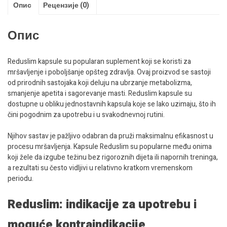
Опис
Рецензије (0)
Опис
Reduslim kapsule su popularan suplement koji se koristi za
mršavljenje i poboljšanje opšteg zdravlja. Ovaj proizvod se sastoji
od prirodnih sastojaka koji deluju na ubrzanje metabolizma,
smanjenje apetita i sagorevanje masti. Reduslim kapsule su
dostupne u obliku jednostavnih kapsula koje se lako uzimaju, što ih
čini pogodnim za upotrebu i u svakodnevnoj rutini.
Njihov sastav je pažljivo odabran da pruži maksimalnu efikasnost u
procesu mršavljenja. Kapsule Reduslim su popularne među onima
koji žele da izgube težinu bez rigoroznih dijeta ili napornih treninga,
a rezultati su često vidljivi u relativno kratkom vremenskom
periodu.
Reduslim: indikacije za upotrebu i
moguće kontraindikacije