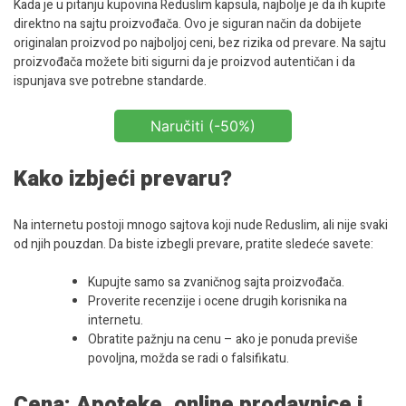
Kada je u pitanju kupovina Reduslim kapsula, najbolje je da ih kupite
direktno na sajtu proizvođača. Ovo je siguran način da dobijete
originalan proizvod po najboljoj ceni, bez rizika od prevare. Na sajtu
proizvođača možete biti sigurni da je proizvod autentičan i da
ispunjava sve potrebne standarde.
Naručiti (-50%)
Kako izbjeći prevaru?
Na internetu postoji mnogo sajtova koji nude Reduslim, ali nije svaki
od njih pouzdan. Da biste izbegli prevare, pratite sledeće savete:
Kupujte samo sa zvaničnog sajta proizvođača.
Proverite recenzije i ocene drugih korisnika na
internetu.
Obratite pažnju na cenu – ako je ponuda previše
povoljna, možda se radi o falsifikatu.
Cena: Apoteke, online prodavnice i