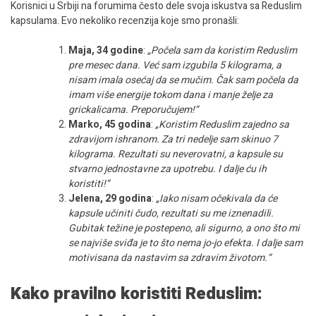
Korisnici u Srbiji na forumima često dele svoja iskustva sa Reduslim
kapsulama. Evo nekoliko recenzija koje smo pronašli:
Maja, 34 godine
:
„Počela sam da koristim Reduslim
pre mesec dana. Već sam izgubila 5 kilograma, a
nisam imala osećaj da se mučim. Čak sam počela da
imam više energije tokom dana i manje želje za
grickalicama. Preporučujem!“
Marko, 45 godina
:
„Koristim Reduslim zajedno sa
zdravijom ishranom. Za tri nedelje sam skinuo 7
kilograma. Rezultati su neverovatni, a kapsule su
stvarno jednostavne za upotrebu. I dalje ću ih
koristiti!“
Jelena, 29 godina
:
„Iako nisam očekivala da će
kapsule učiniti čudo, rezultati su me iznenadili.
Gubitak težine je postepeno, ali sigurno, a ono što mi
se najviše sviđa je to što nema jo-jo efekta. I dalje sam
motivisana da nastavim sa zdravim životom.“
Kako pravilno koristiti Reduslim: