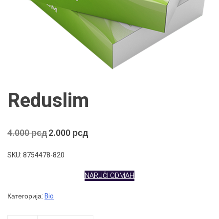
Reduslim
Оригинална
Тренутна
4.000
рсд
2.000
рсд
цена
цена
је
је:
SKU: 8754478-820
била:
2.000 рсд.
4.000 рсд.
NARUČI ODMAH
Категорија:
Bio