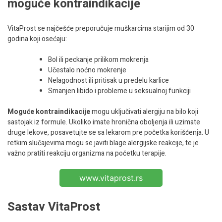
moguće kontraindikacije
VitaProst se najčešće preporučuje muškarcima starijim od 30
godina koji osećaju:
Bol ili peckanje prilikom mokrenja
Učestalo noćno mokrenje
Nelagodnost ili pritisak u predelu karlice
Smanjen libido i probleme u seksualnoj funkciji
Moguće kontraindikacije
mogu uključivati alergiju na bilo koji
sastojak iz formule. Ukoliko imate hronična oboljenja ili uzimate
druge lekove, posavetujte se sa lekarom pre početka korišćenja. U
retkim slučajevima mogu se javiti blage alergijske reakcije, te je
važno pratiti reakciju organizma na početku terapije.
www.vitaprost.rs
Sastav VitaProst