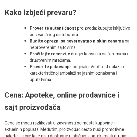
Kako izbjeći prevaru?
Proverite autentičnost
proizvoda: kupujte isključivo
od zvaničnog distributera.
Budite oprezni sa neverovatno niskim cenama
na
neproverenim sajtovima.
Pročitajte recenzije
drugih korisnika na forumima i
društvenim mrežama.
Proverite pakovanje
: originalni VitaProst dolazi u
karakterističnoj ambalaži sa jasnim oznakama i
uputstvima.
Cena: Apoteke, online prodavnice i
sajt proizvođača
Cene se mogu razlikovati u zavisnosti od mesta kupovine i
aktuelnih popusta. Međutim, proizvođač često nudi promotivne
pakete i akcije koje nisu dostupne u običnim apotekama ili drugim