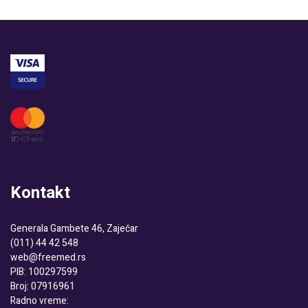
Kontakt
Generala Gambete 46, Zaječar
(011) 44 42 548
web@freemed.rs
PIB: 100297599
Broj: 07916961
Radno vreme: