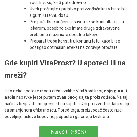
vodi ili soku, 2–3 puta dnevno.
Uvek pročitajte uputstvo proizvođača kako biste bili
sigurni u tačnu dozu.
Pre početka korišćenja savetuje se konsultacija sa
lekarom, posebno ako imate druge zdravstvene
probleme ili uzimate dodatne lekove.
Preparat treba koristiti u kontinuitetu, kako bi se
postigao optimalan efekat na zdravlje prostate.
Gde kupiti VitaProst? U apoteci ili na
mreži?
Iako neke apoteke mogu držati zalihe VitaProst kapi,
najsigurniji
način
nabavke jeste putem
zvaničnog sajta proizvođača
. Na taj
način izbegavate mogućnost da kupite lažni proizvod ili staru seriju
sa smanjenom efikasnošću. Pored toga, proizvođač često nudi
povoljnije uslove kupovine, popuste i garanciju kvaliteta.
Naručiti (-50%)