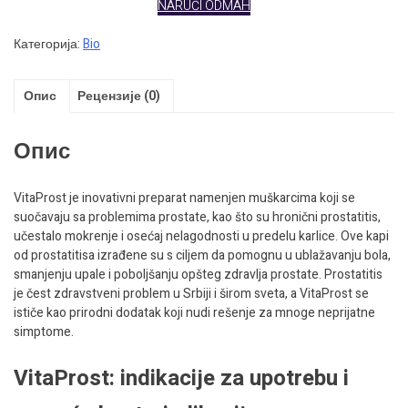
NARUČI ODMAH
Категорија:
Bio
Опис
Рецензије (0)
Опис
VitaProst je inovativni preparat namenjen muškarcima koji se
suočavaju sa problemima prostate, kao što su hronični prostatitis,
učestalo mokrenje i osećaj nelagodnosti u predelu karlice. Ove kapi
od prostatitisa izrađene su s ciljem da pomognu u ublažavanju bola,
smanjenju upale i poboljšanju opšteg zdravlja prostate. Prostatitis
je čest zdravstveni problem u Srbiji i širom sveta, a VitaProst se
ističe kao prirodni dodatak koji nudi rešenje za mnoge neprijatne
simptome.
VitaProst: indikacije za upotrebu i