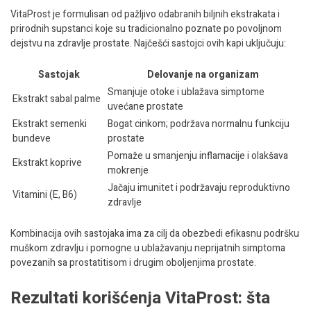
VitaProst je formulisan od pažljivo odabranih biljnih ekstrakata i
prirodnih supstanci koje su tradicionalno poznate po povoljnom
dejstvu na zdravlje prostate. Najčešći sastojci ovih kapi uključuju:
Sastojak
Delovanje na organizam
Smanjuje otoke i ublažava simptome
Ekstrakt sabal palme
uvećane prostate
Ekstrakt semenki
Bogat cinkom; podržava normalnu funkciju
bundeve
prostate
Pomaže u smanjenju inflamacije i olakšava
Ekstrakt koprive
mokrenje
Jačaju imunitet i podržavaju reproduktivno
Vitamini (E, B6)
zdravlje
Kombinacija ovih sastojaka ima za cilj da obezbedi efikasnu podršku
muškom zdravlju i pomogne u ublažavanju neprijatnih simptoma
povezanih sa prostatitisom i drugim oboljenjima prostate.
Rezultati korišćenja VitaProst: šta