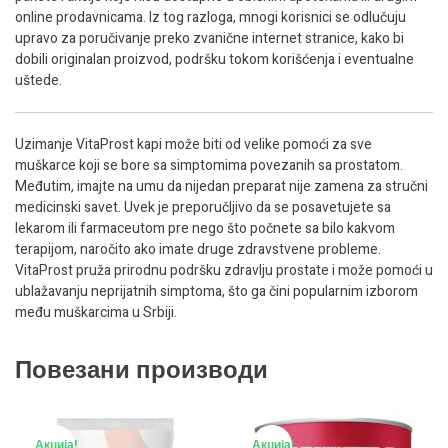
online prodavnicama. Iz tog razloga, mnogi korisnici se odlučuju
upravo za poručivanje preko zvanične internet stranice, kako bi
dobili originalan proizvod, podršku tokom korišćenja i eventualne
uštede.
Uzimanje VitaProst kapi može biti od velike pomoći za sve
muškarce koji se bore sa simptomima povezanih sa prostatom.
Međutim, imajte na umu da nijedan preparat nije zamena za stručni
medicinski savet. Uvek je preporučljivo da se posavetujete sa
lekarom ili farmaceutom pre nego što počnete sa bilo kakvom
terapijom, naročito ako imate druge zdravstvene probleme.
VitaProst pruža prirodnu podršku zdravlju prostate i može pomoći u
ublažavanju neprijatnih simptoma, što ga čini popularnim izborom
među muškarcima u Srbiji.
Повезани производи
Акција!
Акција!