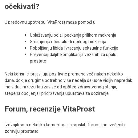
očekivati?
Uz redovnu upotrebu, VitaProst može pomoći u:
Ublažavanju bola i peckanja prilikom mokrenja
Smanjenju učestalosti noćnog mokrenja
Poboljšanju libida i vraćanju seksualne funkcije
Prevenciji daljih komplikacija vezanih za upalu
prostate
Neki korisnici prijavljuju pozitivne promene već nakon nekoliko
dana, dok je drugima potrebno više nedelja da uoče vidljiv napredak.
Individualni rezultati zavise od opšteg zdravstvenog stanja,
stepena oboljenja i pridržavanja uputstava za doziranje.
Forum, recenzije VitaProst
Izdvojili smo nekoliko komentara sa srpskih foruma posvećenih
zdravlju prostate: