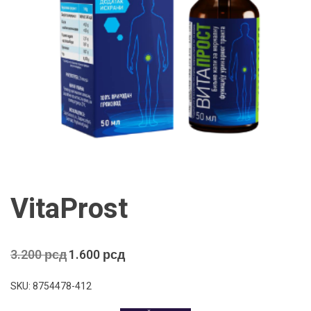
VitaProst
Оригинална
Тренутна
3.200
рсд
1.600
рсд
цена
цена
је
је:
SKU: 8754478-412
била:
1.600 рсд.
3.200 рсд.